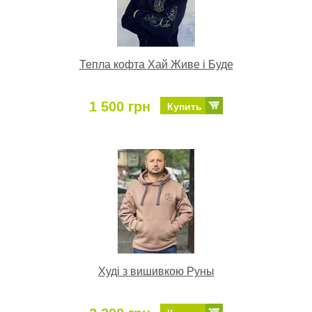
Тепла кофта Хай Живе і Буде
1 500 грн
Купить
Худі з вишивкою Руны