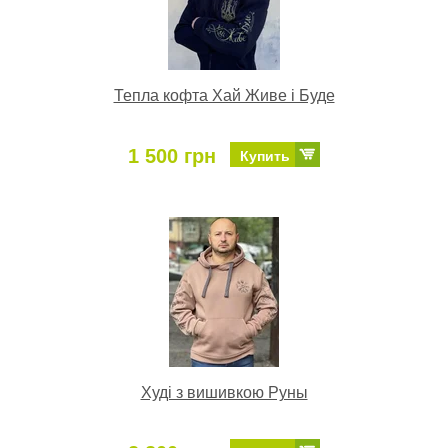
Тепла кофта Хай Живе і Буде
1 500 грн
Купить
Худі з вишивкою Руны