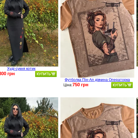
Худі-сукня котик
300 грн
Футболка Пін-Ап дівчина Операторка
750 грн
Ціна: