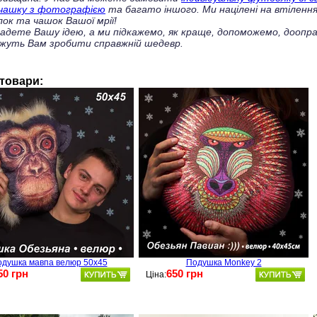
чашку з фотографією
та багато іншого. Ми націлені на втілення
ок та чашок Вашої мрії!
ладете Вашу ідею, а ми підкажемо, як краще, допоможемо, доопра
жуть Вам зробити справжній шедевр.
 товари:
душка мавпа велюр 50х45
Подушка Monkey 2
50 грн
650 грн
Ціна: