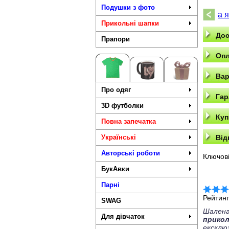
Подушки з фото
а я
Прикольні шапки
Дос
Прапори
Опл
Вар
Про одяг
Гар
3D футболки
Куп
Повна запечатка
Українські
Від
Авторські роботи
Ключові
БукАвки
Парні
Рейтин
SWAG
Шалена
Для дівчаток
прико
ексклю