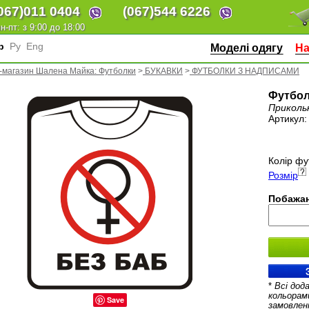
067)
011 0404
(067)
544 6226
н-пт: з 9:00 до 18:00
кр
Ру
Eng
Моделі одягу
На
-магазин Шалена Майка: Футболки
>
БУКАВКИ
>
ФУТБОЛКИ З НАДПИСАМИ
Футбол
Приколь
Артикул
Колір фу
Розмір
Побажан
*
Всі дод
кольорам
Save
замовлен