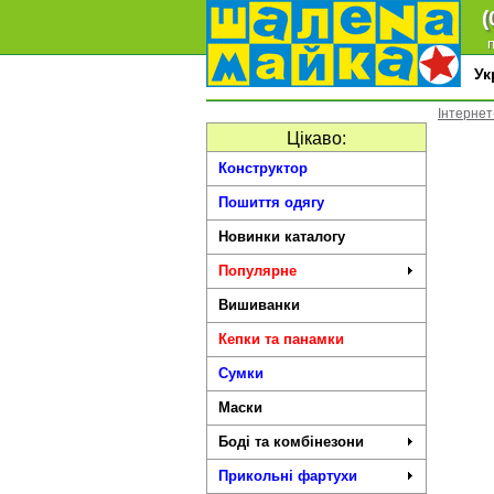
(
п
У
Інтернет
Цікаво:
Конструктор
Пошиття одягу
Новинки каталогу
Популярне
Вишиванки
Кепки та панамки
Сумки
Маски
Боді та комбінезони
Прикольні фартухи