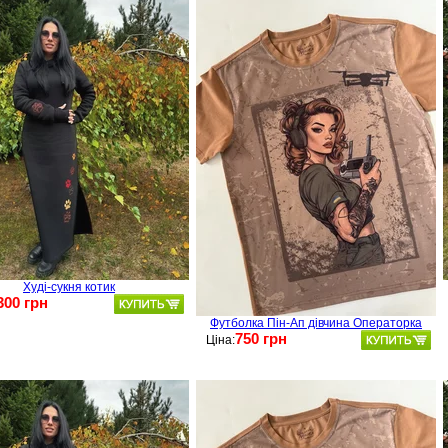
Худі-сукня котик
300 грн
Футболка Пін-Ап дівчина Операторка
750 грн
Ціна: