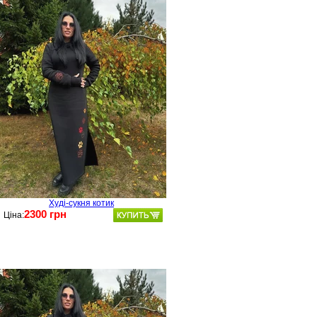
Худі-сукня котик
2300 грн
Ціна: