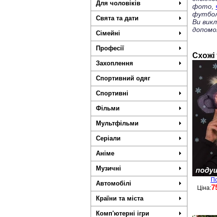
Для чоловіків
фото,
футбол
Свята та дати
Ви вик
допомо
Сімейні
Професії
Схожі
Захоплення
Спортивний одяг
Спортивні
Фільми
Мультфільми
Серіали
Аніме
Музичні
По
Автомобілі
7
Ціна:
Країни та міста
Комп'ютерні ігри