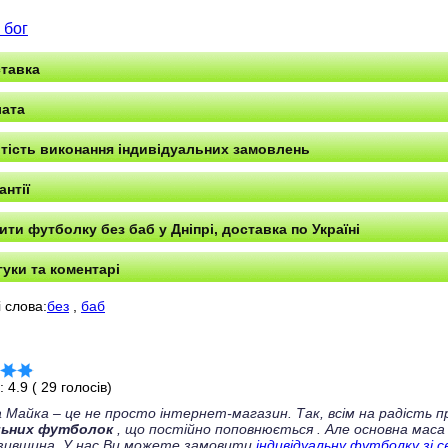
 бог
тавка
ата
тість виконання індивідуальних замовлень
антії
ити футболку без баб у Дніпрі, доставка по Україні
гуки та коментарі
 слова:
без
,
баб
г:
4.9
(
29
голосів)
 Майка – це не просто інтернет-магазин. Так, всім на радість
льних футболок
, що постійно поповнюється
. Але основна маса
зивщина. У нас Ви можете замовити
індивідуальну футболку зі 