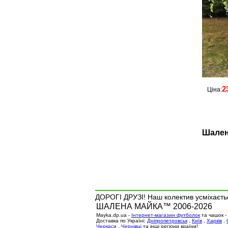
2
Ціна:
Шален
ДОРОГІ ДРУЗІ! Наш колектив усміхаєтьс
ШАЛЕНА МАЙКА™ 2006-2026
Mayka.dp.ua -
Інтернет-магазин футболок
та чашок -
Доставка по Україні:
Дніпропетровськ
,
Київ
,
Харків
,
Черкаси
,
Чернівці
та інші регіони країни!