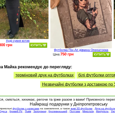
Худі-сукня котик
300 грн
Футболка Пін-Ап дівчина Операторка
750 грн
Ціна:
а Майка рекомендує до перегляду:
терміновий друк на футболках
білі футболки опто
Незвичайні футболки з доставкою по У
я, сміється, хихикає, регоче та ірже разом з вами! Приємного пере
Найкращі подарунки у Дніпропетровську
 прикольні
футболки з написами
на замовлення, а також
живі 3D футболки
.
Друк на футбол
Одеса
,
Кривий Ріг
,
Львів
,
Запоріжжя
,
Кропивницький
,
Полтава
,
Миколаїв
,
Маріуполь
,
Уж