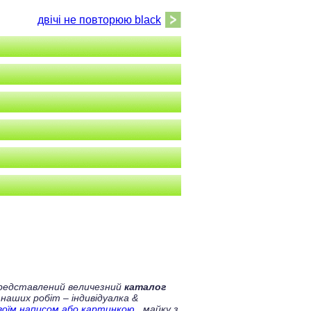
двічі не повторюю black
 представлений величезний
каталог
 наших робіт – індивідуалка &
своїм написом або картинкою
, майку з