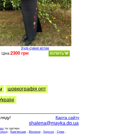
Худі-сукня котик
2300 грн
Ціна:
м
шовкографія опт
країні
гляду!
Карта сайту
shalena@mayka.dp.ua
ках
та гуртках.
город
,
Кам'янське
,
Вінниця
,
Херсон
,
Суми
,