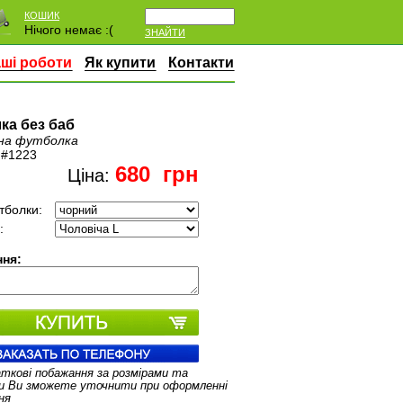
КОШИК
Нічого немає :(
ЗНАЙТИ
ші роботи
Як купити
Контакти
ка без баб
на футболка
:
#1223
680
грн
Ціна:
тболки:
:
ня:
аткові побажання за розмірами та
и Ви зможете уточнити при оформленні
ня