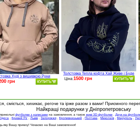
Толстовка Тепла кофта Хай Живе і Буде
стовка Худі з вишивкою Руни
1500 грн
Ціна:
200 грн
я, сміється, хихикає, регоче та ірже разом з вами! Приємного пере
Найкращі подарунки у Дніпропетровську
 прикольні
футболки з написами
на замовлення, а також
живі 3D футболки
.
Друк на футбол
Одеса
,
Кривий Ріг
,
Львів
,
Запоріжжя
,
Кропивницький
,
Полтава
,
Миколаїв
,
Маріуполь
,
Уж
будь-яку Вашу примху! Чекаємо на Ваші замовлення!