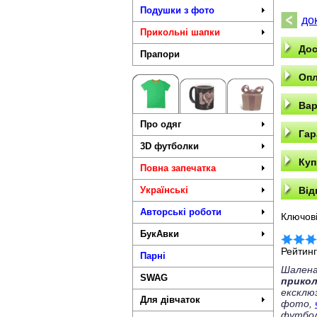
Подушки з фото
док
Прикольні шапки
Дос
Прапори
Опл
Вар
Про одяг
Гар
3D футболки
Куп
Повна запечатка
Українські
Від
Авторські роботи
Ключові
БукАвки
Рейтин
Парні
Шалена
SWAG
прико
ексклю
Для дівчаток
фото,
футбол