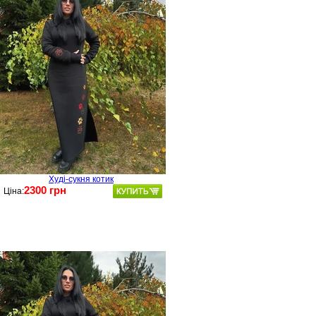
Худі-сукня котик
2300 грн
Ціна: