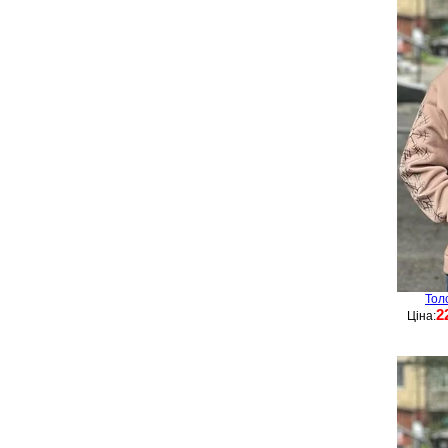
Тол
2
Ціна: