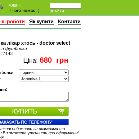
КОШИК
Нічого немає :(
ЗНАЙТИ
ші роботи
Як купити
Контакти
а лікар хтось - doctor select
на футболка
:
#7143
680
грн
Ціна:
тболки:
:
ня:
аткові побажання за розмірами та
и Ви зможете уточнити при оформленні
ня