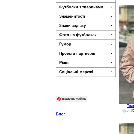
Футболки з тваринами
Знаменитості
Знаки зодіаку
Фото на футболках
Гумор
Проекти партнерів
Різне
Соціальні мережі
Шалена Майка
Тол
2
Ціна:
Блог