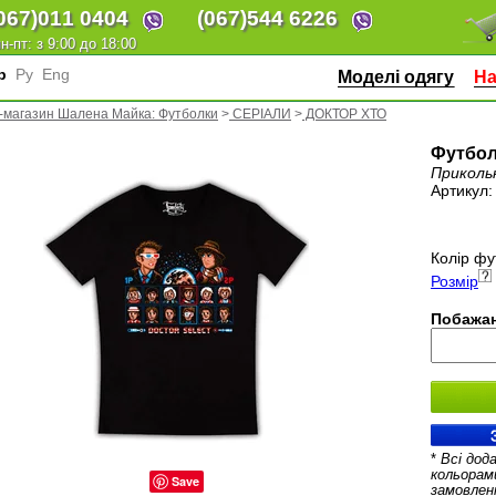
067)
011 0404
(067)
544 6226
н-пт: з 9:00 до 18:00
кр
Ру
Eng
Моделі одягу
На
-магазин Шалена Майка: Футболки
>
СЕРІАЛИ
>
ДОКТОР ХТО
Футболк
Приколь
Артикул
Колір фу
Розмір
Побажан
*
Всі дод
кольорам
Save
замовлен