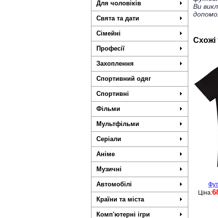
Для чоловіків
Ви вик
допомо
Свята та дати
Сімейні
Схожі
Професії
Захоплення
Спортивний одяг
Спортивні
Фільми
Мультфільми
Серіали
Аніме
Музичні
Автомобілі
Фут
6
Ціна:
Країни та міста
Комп'ютерні ігри