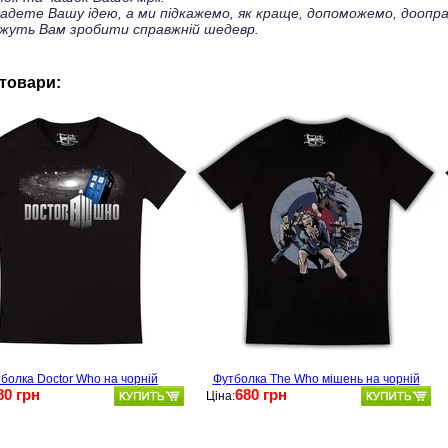
ладете Вашу ідею, а ми підкажемо, як краще, допоможемо, доопра
жуть Вам зробити справжній шедевр.
 товари:
болка Doctor Who на чорній
Футболка The Who мішень на чорній
80 грн
680 грн
Ціна: