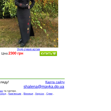
Худі-сукня котик
2300 грн
Ціна:
гляду!
Карта сайту
shalena@mayka.dp.ua
ках
та гуртках.
город
,
Кам'янське
,
Вінниця
,
Херсон
,
Суми
,