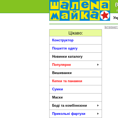
(
п
У
Інтернет
Цікаво:
Конструктор
Пошиття одягу
Новинки каталогу
Популярне
Вишиванки
Кепки та панамки
Сумки
Маски
Боді та комбінезони
Прикольні фартухи