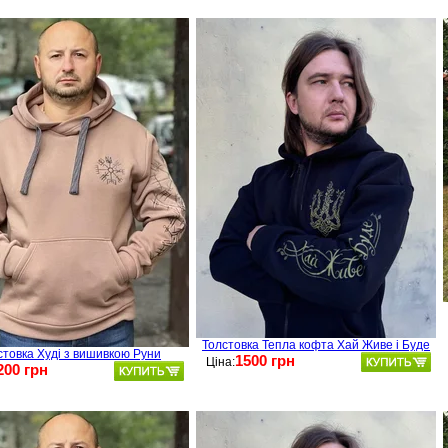
Толстовка Тепла кофта Хай Живе і Буде
стовка Худі з вишивкою Руни
1500 грн
Ціна:
200 грн