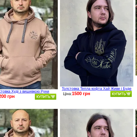
Толстовка Тепла кофта Хай Живе і Буде
стовка Худі з вишивкою Руни
1500 грн
Ціна:
200 грн