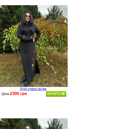
Худі-сукня котик
2300 грн
Ціна: