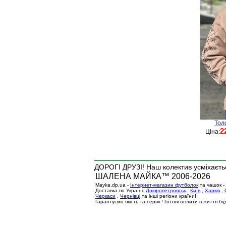
Тол
2
Ціна:
ДОРОГІ ДРУЗІ! Наш колектив усміхаєтьс
ШАЛЕНА МАЙКА™ 2006-2026
Mayka.dp.ua -
Інтернет-магазин футболок
та чашок -
Доставка по Україні:
Дніпропетровськ
,
Київ
,
Харків
,
Черкаси
,
Чернівці
та інші регіони країни!
Гарантуємо якість та сервіс! Готові втілити в життя 