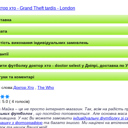
тор хто - Grand Theft tardis - London
тавка
ата
тість виконання індивідуальних замовлень
антії
ити футболку доктор хто - doctor select у Дніпрі, доставка по У
гуки та коментарі
 слова:
Доктор Хто
,
The Who
г:
5.0
(
4
голосів)
 Майка – це не просто інтернет-магазин. Так, всім на радість
льних футболок
, що постійно поповнюється
. Але основна маса
зивщина. У нас Ви можете замовити
індивідуальну футболку зі 
чашку з фотографією
та багато іншого. Ми націлені на втілення
ок та чашок Вашої мрії!