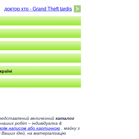
доктор хто - Grand Theft tardis
країні
 представлений величезний
каталог
 наших робіт – індивідуалка &
своїм написом або картинкою
, майку з
 Ваших ідей, на матеріалізацію