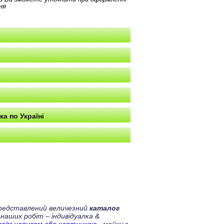
ня
а по Україні
 представлений величезний
каталог
 наших робіт – індивідуалка &