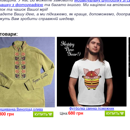
зивщина. У нас Ви можете замовити
індивідуальну футболку зі 
чашку з фотографією
та багато іншого. Ми націлені на втілення
ок та чашок Вашої мрії!
ладете Вашу ідею, а ми підкажемо, як краще, допоможемо, доопра
жуть Вам зробити справжній шедевр.
 товари:
Футболка свинка пожежник
ишиванка Виноград олива
680 грн
800 грн
Ціна: