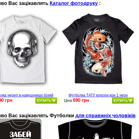
во Вас зацікавлять
Каталог фотодруку
:
лка череп в навушниках білий
Футболка ТАТУ коропи кои 1 черн
90 грн
690 грн
Ціна:
во Ваc зацікавлять
Футболки
для справжніх чоловіків