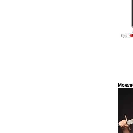
6
Ціна:
Можли