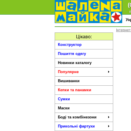
(
п
У
Інтернет
Цікаво:
Конструктор
Пошиття одягу
Новинки каталогу
Популярне
Вишиванки
Кепки та панамки
Сумки
Маски
Боді та комбінезони
Прикольні фартухи