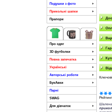
Подушки з фото
Прикольні шапки
Дос
Прапори
Опл
Вар
Про одяг
Гар
3D футболки
Куп
Повна запечатка
Українські
Від
Авторські роботи
Ключові
БукАвки
Парні
Рейтин
SWAG
Шалена
Для дівчаток
прико