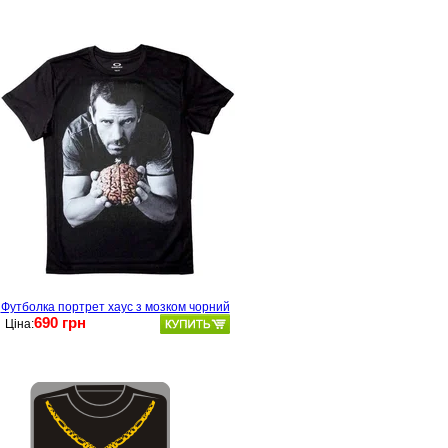
Футболка портрет хаус з мозком чорний
690 грн
Ціна: