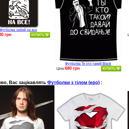
Футболка забий на все
80 грн
Футболка Ти хто такий Black
680 грн
Ціна:
во, Ваc зацікавлять
Футболки з тілом (еро)
: