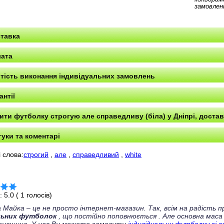
замовлен
тавка
ата
тість виконання індивідуальних замовлень
антії
ити футболку строгую але справедливу (біла) у Дніпрі, доставк
гуки та коментарі
 слова:
строгий
,
але
,
справедливий
,
white
г:
5.0
(
1
голосів)
 Майка – це не просто інтернет-магазин. Так, всім на радість
льних футболок
, що постійно поповнюється
. Але основна маса