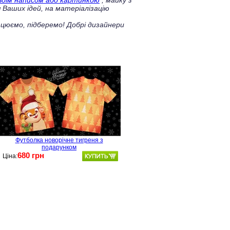
своїм написом або картинкою
, майку з
 Ваших ідей, на матеріалізацію
цюємо, підберемо! Добрі дизайнери
Футболка новорічне тигреня з
подарунком
680 грн
Ціна: