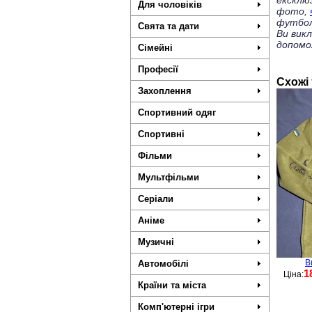
ексклю
Для чоловіків
фото,
футбол
Свята та дати
Ви вик
допомо
Сімейні
Професії
Схожі
Захоплення
Спортивний одяг
Спортивні
Фільми
Мультфільми
Серіали
Аніме
Музичні
В
Автомобілі
1
Ціна:
Країни та міста
Комп'ютерні ігри