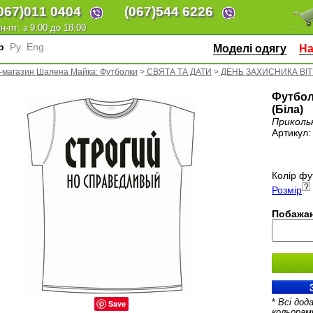
067)
011 0404
(067)
544 6226
н-пт: з 9:00 до 18:00
кр
Ру
Eng
Моделі одягу
На
-магазин Шалена Майка: Футболки
>
СВЯТА ТА ДАТИ
>
ДЕНЬ ЗАХИСНИКА ВІ
Футбол
(Біла)
Приколь
Артикул
Колір фу
Розмір
Побажан
*
Всі дод
Save
кольорам