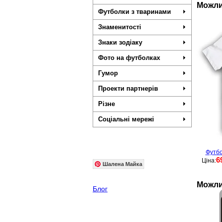
Можли
Футболки з тваринами
Знаменитості
Знаки зодіаку
Фото на футболках
Гумор
Проекти партнерів
Різне
Соціальні мережі
Футбо
6
Ціна:
Шалена Майка
Можли
Блог