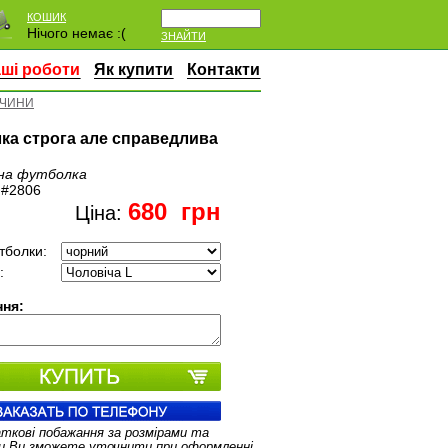
КОШИК
Нічого немає :(
ЗНАЙТИ
ші роботи
Як купити
Контакти
ТЧИНИ
ка строга але справедлива
на футболка
:
#2806
680
грн
Ціна:
тболки:
:
ня:
аткові побажання за розмірами та
и Ви зможете уточнити при оформленні