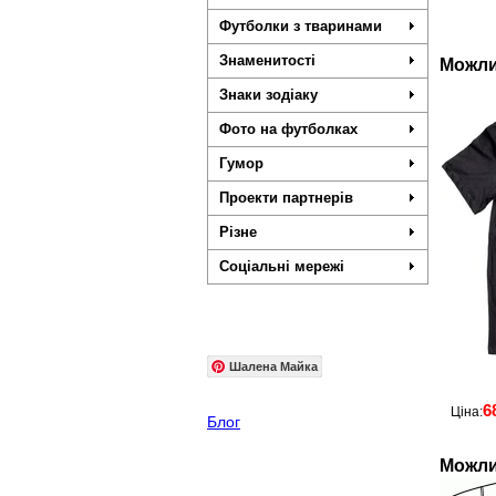
Футболки з тваринами
Знаменитості
Можли
Знаки зодіаку
Фото на футболках
Гумор
Проекти партнерів
Різне
Соціальні мережі
Шалена Майка
6
Ціна:
Блог
Можли