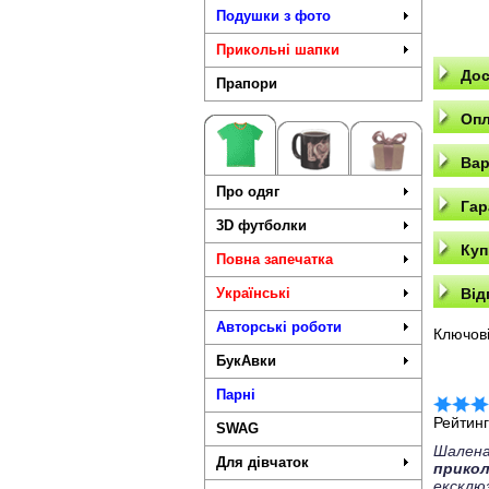
Подушки з фото
Прикольні шапки
Дос
Прапори
Опл
Вар
Про одяг
Гар
3D футболки
Куп
Повна запечатка
Українські
Від
Авторські роботи
Ключові
БукАвки
Парні
Рейтин
SWAG
Шалена
Для дівчаток
прико
ексклю