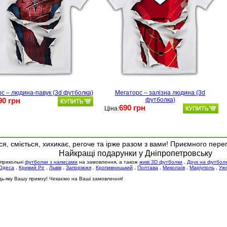
с – людина-павук (3d футболка)
Мегаторс – залізна людина (3d
90 грн
футболка)
690 грн
Ціна:
я, сміється, хихикає, регоче та ірже разом з вами! Приємного пере
Найкращі подарунки у Дніпропетровську
 прикольні
футболки з написами
на замовлення, а також
живі 3D футболки
.
Друк на футбол
Одеса
,
Кривий Ріг
,
Львів
,
Запоріжжя
,
Кропивницький
,
Полтава
,
Миколаїв
,
Маріуполь
,
Уж
будь-яку Вашу примху! Чекаємо на Ваші замовлення!