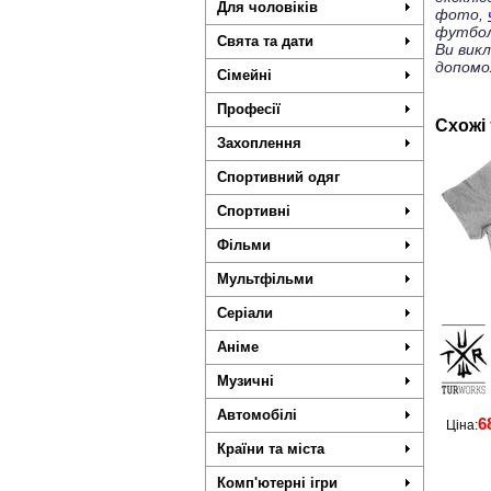
Для чоловіків
фото,
футбол
Свята та дати
Ви вик
допомо
Сімейні
Професії
Схожі
Захоплення
Спортивний одяг
Спортивні
Фільми
Мультфільми
Серіали
Аніме
Музичні
Автомобілі
6
Ціна:
Країни та міста
Комп'ютерні ігри