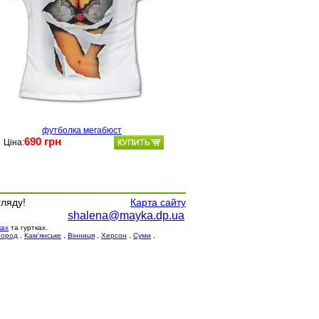
футболка мегабюст
690 грн
Ціна:
гляду!
Карта сайту
shalena@mayka.dp.ua
ках
та гуртках.
город
,
Кам'янське
,
Вінниця
,
Херсон
,
Суми
,