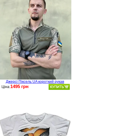
Джерсі Піксель UA короткий рукав
1495 грн
Ціна: