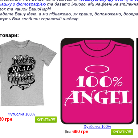
чашку з фотографією
та багато іншого. Ми націлені на втілення
ок та чашок Вашої мрії!
ладете Вашу ідею, а ми підкажемо, як краще, допоможемо, доопра
жуть Вам зробити справжній шедевр.
 товари:
Футболка 100%
80 грн
Футболка 100%
680 грн
Ціна: