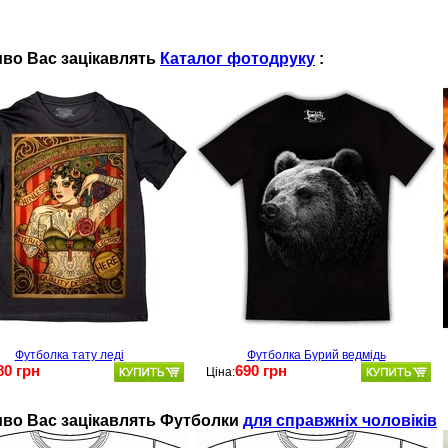
во Вас зацікавлять
Каталог фотодруку
:
Футболка тату леді
Футболка Бурий ведмідь
80 грн
690 грн
Ціна:
во Ваc зацікавлять
Футболки
для справжніх чоловіків