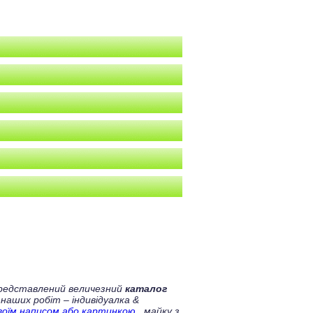
 представлений величезний
каталог
 наших робіт – індивідуалка &
своїм написом або картинкою
, майку з