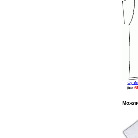
Футбо
6
Ціна:
Можли