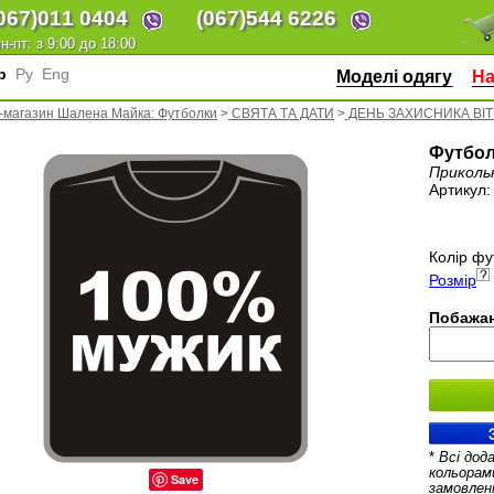
067)
011 0404
(067)
544 6226
н-пт: з 9:00 до 18:00
кр
Ру
Eng
Моделі одягу
На
-магазин Шалена Майка: Футболки
>
СВЯТА ТА ДАТИ
>
ДЕНЬ ЗАХИСНИКА ВІ
Футбол
Приколь
Артикул
Колір фу
Розмір
Побажан
*
Всі дод
кольорам
Save
замовлен