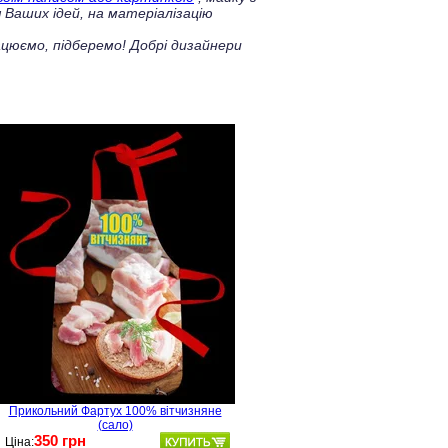
 Ваших ідей, на матеріалізацію
цюємо, підберемо! Добрі дизайнери
Прикольний Фартух 100% вітчизняне
(сало)
350 грн
Ціна: