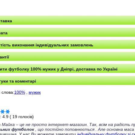
тавка
ата
тість виконання індивідуальних замовлень
антії
ити футболку 100% мужик у Дніпрі, доставка по Україні
гуки та коментарі
 слова:
100%
,
мужик
г:
4.9
(
19
голосів)
 Майка – це не просто інтернет-магазин. Так, всім на радість
льних футболок
, що постійно поповнюється
. Але основна маса
зивщина. У нас Ви можете замовити
індивідуальну футболку зі 