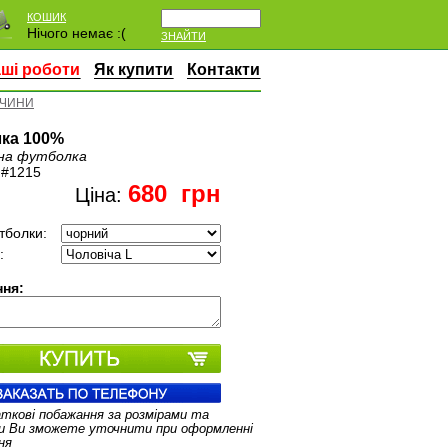
КОШИК
Нічого немає :(
ЗНАЙТИ
ші роботи
Як купити
Контакти
ТЧИНИ
ка 100%
на футболка
:
#1215
680
грн
Ціна:
тболки:
:
ня:
аткові побажання за розмірами та
и Ви зможете уточнити при оформленні
ня