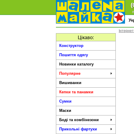
(
п
У
Інтернет
Цікаво:
Конструктор
Пошиття одягу
Новинки каталогу
Популярне
Вишиванки
Кепки та панамки
Сумки
Маски
Боді та комбінезони
Прикольні фартухи