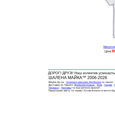
Мегатор
6
Ціна:
ДОРОГІ ДРУЗІ! Наш колектив усміхаєтьс
ШАЛЕНА МАЙКА™ 2006-2026
Mayka.dp.ua -
Інтернет-магазин футболок
та чашок -
Доставка по Україні:
Дніпропетровськ
,
Київ
,
Харків
,
Черкаси
,
Чернівці
та інші регіони країни!
Гарантуємо якість та сервіс! Готові втілити в життя 