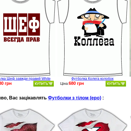
лка Шеф завжди правий White
Футболка Колега колобок
80 грн
680 грн
Ціна:
во, Ваc зацікавлять
Футболки з тілом (еро)
: