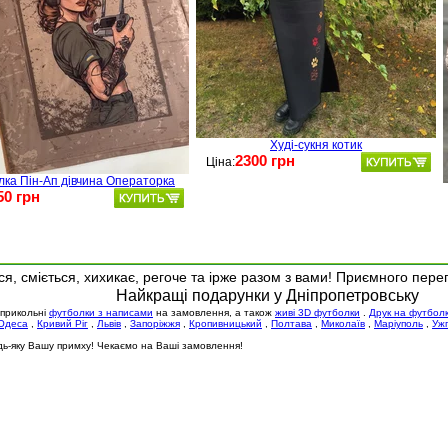
Худі-сукня котик
2300 грн
Ціна:
лка Пін-Ап дівчина Операторка
50 грн
я, сміється, хихикає, регоче та ірже разом з вами! Приємного пере
Найкращі подарунки у Дніпропетровську
 прикольні
футболки з написами
на замовлення, а також
живі 3D футболки
.
Друк на футбол
Одеса
,
Кривий Ріг
,
Львів
,
Запоріжжя
,
Кропивницький
,
Полтава
,
Миколаїв
,
Маріуполь
,
Уж
будь-яку Вашу примху! Чекаємо на Ваші замовлення!