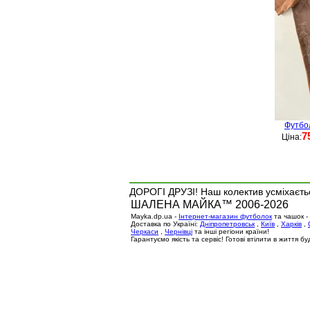
Футбо
7
Ціна:
ДОРОГІ ДРУЗІ! Наш колектив усміхаєтьс
ШАЛЕНА МАЙКА™ 2006-2026
Mayka.dp.ua -
Інтернет-магазин футболок
та чашок -
Доставка по Україні:
Дніпропетровськ
,
Київ
,
Харків
,
Черкаси
,
Чернівці
та інші регіони країни!
Гарантуємо якість та сервіс! Готові втілити в життя 