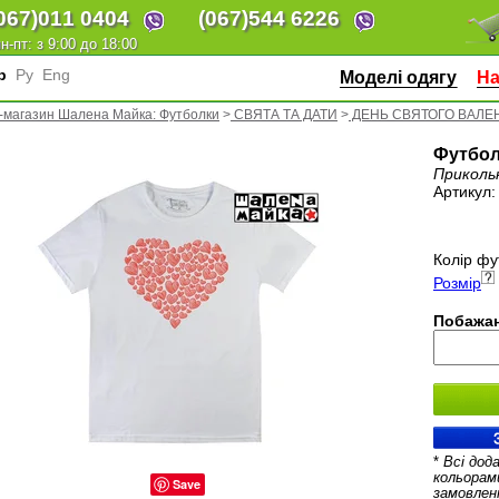
067)
011 0404
(067)
544 6226
н-пт: з 9:00 до 18:00
кр
Ру
Eng
Моделі одягу
На
-магазин Шалена Майка: Футболки
>
СВЯТА ТА ДАТИ
>
ДЕНЬ СВЯТОГО ВАЛЕ
Футбол
Приколь
Артикул
Колір фу
Розмір
Побажан
*
Всі дод
кольорам
Save
замовлен