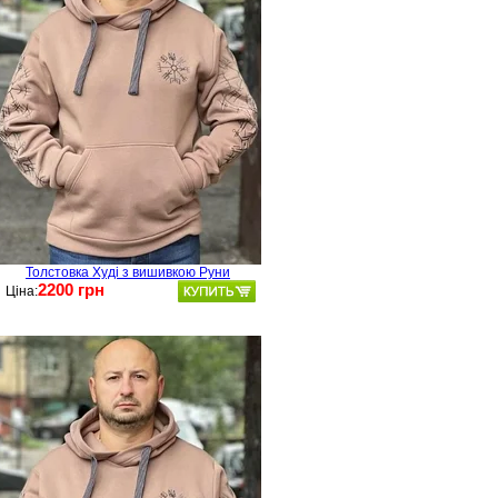
Толстовка Худі з вишивкою Руни
2200 грн
Ціна: