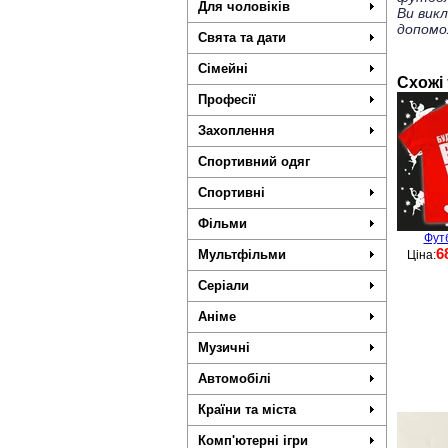
Для чоловіків
Ви вик
допомо
Свята та дати
Сімейні
Схожі
Професії
Захоплення
Спортивний одяг
Спортивні
Фільми
Фут
6
Мультфільми
Ціна:
Серіали
Аніме
Музичні
Автомобілі
Країни та міста
Комп'ютерні ігри