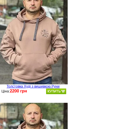
Толстовка Худі з вишивкою Руни
2200 грн
Ціна: