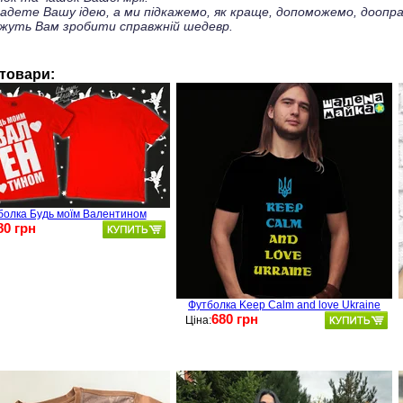
ладете Вашу ідею, а ми підкажемо, як краще, допоможемо, доопра
жуть Вам зробити справжній шедевр.
 товари:
болка Будь моїм Валентином
80 грн
Футболка Keep Calm and love Ukraine
680 грн
Ціна: