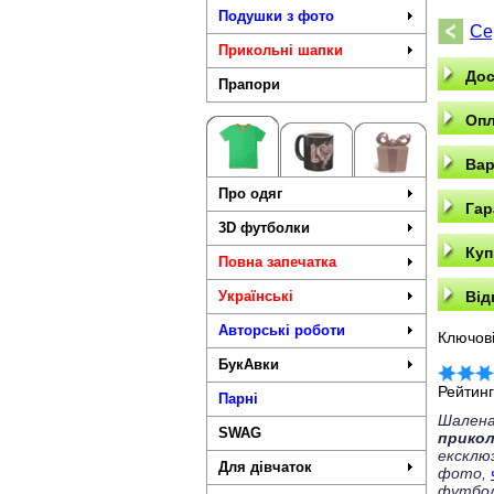
Подушки з фото
Се
Прикольні шапки
Дос
Прапори
Опл
Вар
Про одяг
Гар
3D футболки
Куп
Повна запечатка
Українські
Від
Авторські роботи
Ключові
БукАвки
Рейтин
Парні
Шалена
SWAG
прико
ексклю
Для дівчаток
фото,
футбол