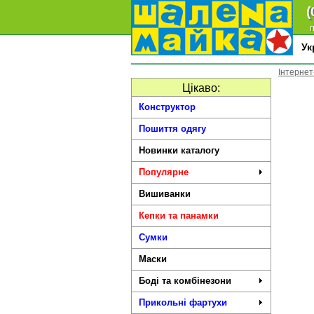
(
п
У
Інтернет
Цікаво:
Конструктор
Пошиття одягу
Новинки каталогу
Популярне
Вишиванки
Кепки та панамки
Сумки
Маски
Боді та комбінезони
Прикольні фартухи