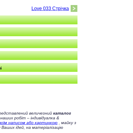
Love 033 Стрічка
і
 представлений величезний
каталог
 наших робіт – індивідуалка &
своїм написом або картинкою
, майку з
 Ваших ідей, на матеріалізацію