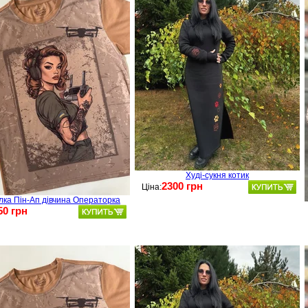
Худі-сукня котик
2300 грн
Ціна:
лка Пін-Ап дівчина Операторка
50 грн