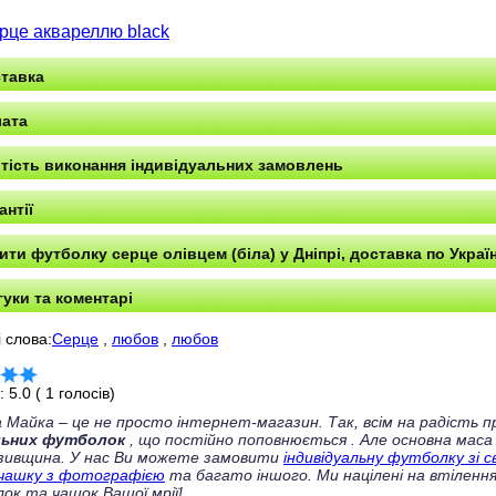
рце аквареллю black
тавка
ата
тість виконання індивідуальних замовлень
антії
ити футболку серце олівцем (біла) у Дніпрі, доставка по Україн
гуки та коментарі
 слова:
Серце
,
любов
,
любов
г:
5.0
(
1
голосів)
 Майка – це не просто інтернет-магазин. Так, всім на радість
льних футболок
, що постійно поповнюється
. Але основна маса
зивщина. У нас Ви можете замовити
індивідуальну футболку зі 
чашку з фотографією
та багато іншого. Ми націлені на втілення
ок та чашок Вашої мрії!