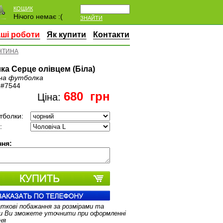
КОШИК
Нічого немає :(
ЗНАЙТИ
ші роботи
Як купити
Контакти
НТИНА
ка Серце олівцем (Біла)
на футболка
:
#7544
680
грн
Ціна:
тболки:
:
ня:
аткові побажання за розмірами та
и Ви зможете уточнити при оформленні
ня