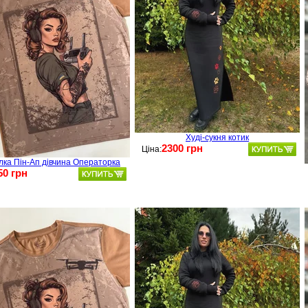
Худі-сукня котик
2300 грн
Ціна:
лка Пін-Ап дівчина Операторка
50 грн