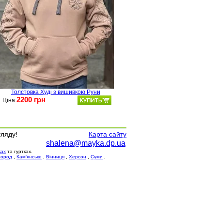
Толстовка Худі з вишивкою Руни
2200 грн
Ціна:
гляду!
Карта сайту
shalena@mayka.dp.ua
ках
та гуртках.
город
,
Кам'янське
,
Вінниця
,
Херсон
,
Суми
,