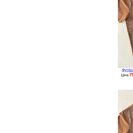
Футбо
7
Ціна: