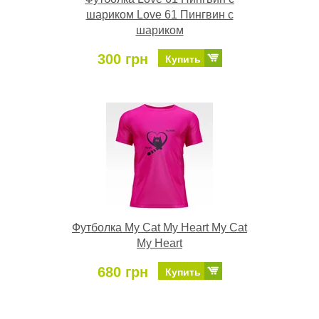
шариком Love 61 Пингвин с
шариком
300 грн
Купить
Футболка My Cat My Heart My Cat
My Heart
680 грн
Купить