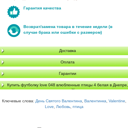
Гарантия качества
Возврат/замена товара в течение недели (в
случае брака или ошибки с размером)
Доставка
Оплата
Гарантии
Купить футболку love 048 влюбленные птицы 4 белая в Днепре,
доставка по Украине
Ключевые слова:
День Святого Валентина
,
Валентинка
,
Valentine
,
Love
,
Любовь
,
птица