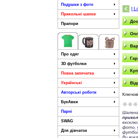
Подушки з фото
I 
Прикольні шапки
Дос
Прапори
Опл
Вар
Про одяг
Гар
3D футболки
Куп
Повна запечатка
Українські
Від
Авторські роботи
Ключові
БукАвки
Парні
Шалена
прико
SWAG
ексклю
фото,
Для дівчаток
футбол
Ви вик