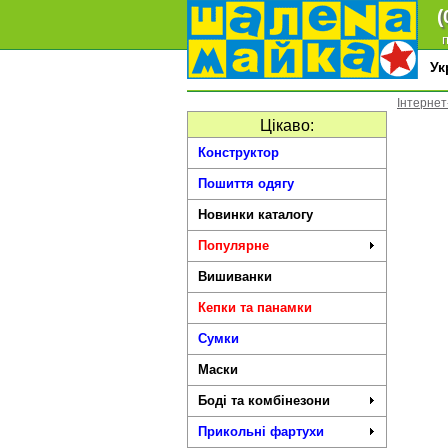
(
п
У
Інтернет
Цікаво:
Конструктор
Пошиття одягу
Новинки каталогу
Популярне
Вишиванки
Кепки та панамки
Сумки
Маски
Боді та комбінезони
Прикольні фартухи