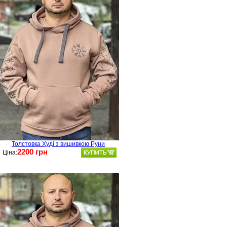
Толстовка Худі з вишивкою Руни
2200 грн
Ціна: