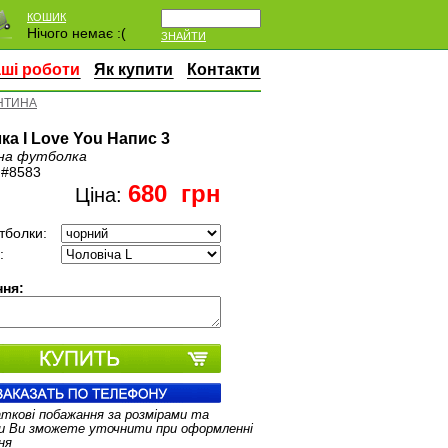
КОШИК
Нічого немає :(
ЗНАЙТИ
ші роботи
Як купити
Контакти
НТИНА
ка I Love You Напис 3
на футболка
:
#8583
680
грн
Ціна:
тболки:
:
ня:
аткові побажання за розмірами та
и Ви зможете уточнити при оформленні
ня