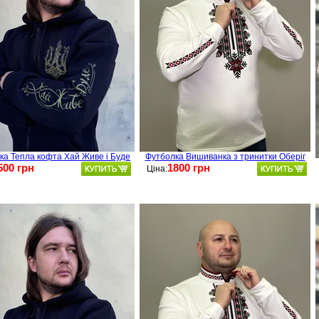
ка Тепла кофта Хай Живе і Буде
Футболка Вишиванка з тринитки Оберіг
500 грн
1800 грн
Ціна: