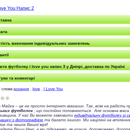
Love You Напис 2
тавка
ата
тість виконання індивідуальних замовлень
антії
ити футболку i love you напис 3 у Дніпрі, доставка по Україні
гуки та коментарі
 слова:
кохання
,
love
,
I Love You
 Майка – це не просто інтернет-магазин. Так, всім на радість
льних футболок
, що постійно поповнюється
. Але основна маса
зивщина. У нас Ви можете замовити
індивідуальну футболку зі 
чашку з фотографією
та багато іншого. Ми націлені на втілення
ок та чашок Вашої мрії!
ладете Вашу ідею, а ми підкажемо, як краще, допоможемо, доопра