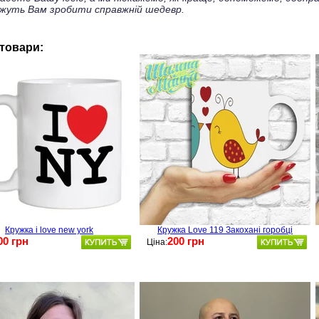
жуть Вам зробити справжній шедевр.
 товари:
Кружка i love new york
Кружка Love 119 Закохані горобці
00 грн
200 грн
Ціна: