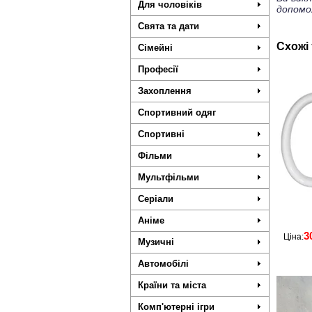
Для чоловіків
допомо
Свята та дати
Схожі
Сімейні
Професії
Захоплення
Спортивний одяг
Спортивні
Фільми
Мультфільми
Серіали
Аніме
3
Ціна:
Музичні
Автомобілі
Країни та міста
Комп'ютерні ігри