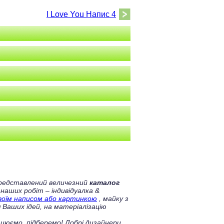
I Love You Напис 4
 представлений величезний
каталог
 наших робіт – індивідуалка &
своїм написом або картинкою
, майку з
 Ваших ідей, на матеріалізацію
цюємо, підберемо! Добрі дизайнери