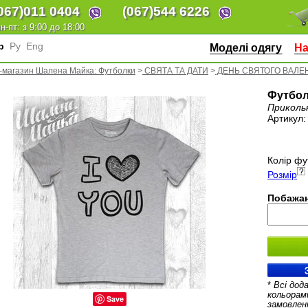
067)
011 0404
(067)
544 6226
н-пт: з 9:00 до 18:00
кр
Ру
Eng
Моделі одягу
На
-магазин Шалена Майка: Футболки
>
СВЯТА ТА ДАТИ
>
ДЕНЬ СВЯТОГО ВАЛЕ
Футбол
Приколь
Артикул
Колір фу
Розмір
Побажан
*
Всі дод
кольорам
Save
замовлен