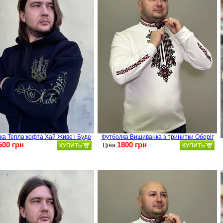
ка Тепла кофта Хай Живе і Буде
Футболка Вишиванка з тринитки Оберіг
500 грн
1800 грн
Ціна: