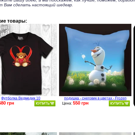
ожите Вашу идею, а мы подскажем, как лучше, поможем, дорабо
т Вам сделать настоящий шедевр.
ие товары:
Футболка Ведмедик 10
подушка - снеговик в цветах - Frozen
680 грн
550 грн
Цена: