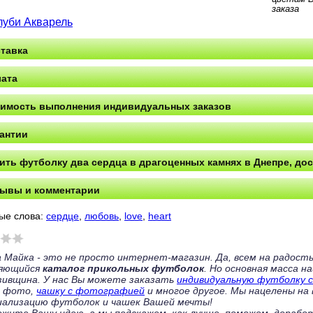
заказа
луби Акварель
тавка
ата
имость выполнения индивидуальных заказов
антии
ить футболку два сердца в драгоценных камнях в Днепре, дос
ывы и комментарии
ые слова:
сердце
,
любовь
,
love
,
heart
 Майка - это не просто интернет-магазин. Да, всем на радост
няющийся
каталог прикольных футболок
. Но основная масса н
зивщина. У нас Вы можете заказать
индивидуальную футболку с
с фото,
чашку с фотографией
и многое другое. Мы нацелены на
ализацию футболок и чашек Вашей мечты!