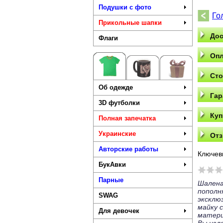
Подушки с фото
Го
Прикольные шапки
Дос
Флаги
Опл
Сто
Об одежде
Гар
3D футболки
Куп
Полная запечатка
Украинские
Отз
Авторские работы
Ключев
БукАвки
Парные
Шалена
попол
SWAG
эксклю
майку 
Для девочек
матери