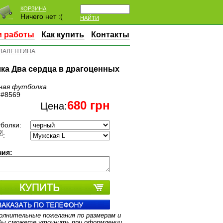
КОРЗИНА
Ничего нет :(
НАЙТИ
 работы
Как купить
Контакты
 ВАЛЕНТИНА
ка Два сердца в драгоценных
ная футболка
:
#8569
680
грн
Цена:
болки:
:
ия:
олнительные пожелания по размерам и
Вы сможете уточнить при оформлении