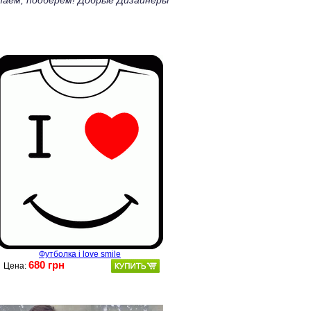
таем, подберем! Добрые Дизайнеры
Футболка i love smile
680 грн
Цена: