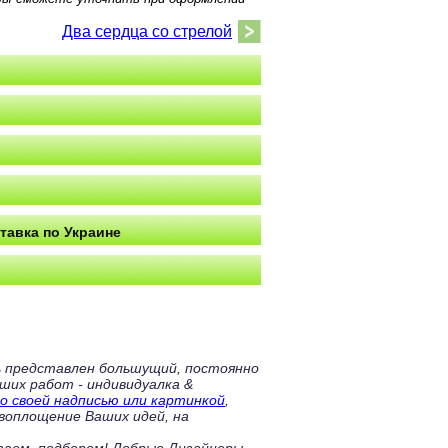
Два сердца со стрелой
тавка по Украине
ь представлен большущий, постоянно
аших работ - индивидуалка &
о своей надписью или картинкой
,
 воплощение Ваших идей, на