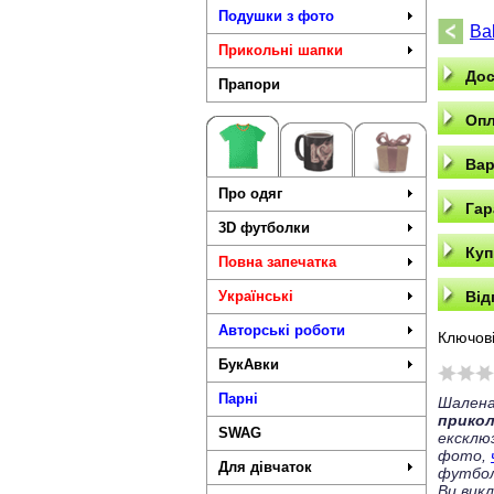
Подушки з фото
Ba
Прикольні шапки
Дос
Прапори
Опл
Вар
Про одяг
Гар
3D футболки
Куп
Повна запечатка
Українські
Від
Авторські роботи
Ключові
БукАвки
Парні
Шалена
прико
SWAG
ексклю
фото,
Для дівчаток
футбол
Ви вик