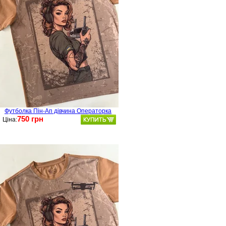
Футболка Пін-Ап дівчина Операторка
750 грн
Ціна: