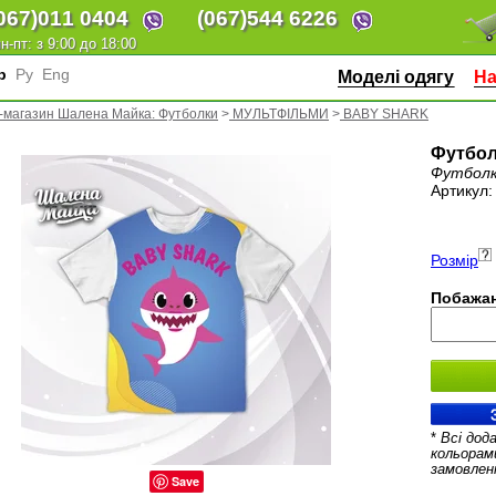
067)
011 0404
(067)
544 6226
н-пт: з 9:00 до 18:00
кр
Ру
Eng
Моделі одягу
На
-магазин Шалена Майка: Футболки
>
МУЛЬТФІЛЬМИ
>
BABY SHARK
Футбол
Футболк
Артикул
Розмір
Побажан
*
Всі дод
кольорам
замовлен
Save