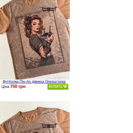
Футболка Пін-Ап дівчина Операторка
750 грн
Ціна: