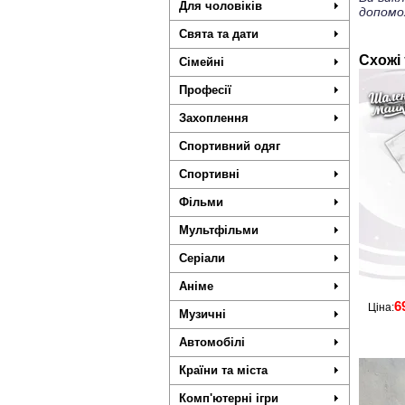
Для чоловіків
допомо
Свята та дати
Схожі
Сімейні
Професії
Захоплення
Спортивний одяг
Спортивні
Фільми
Мультфільми
Серіали
Аніме
6
Ціна:
Музичні
Автомобілі
Країни та міста
Комп'ютерні ігри