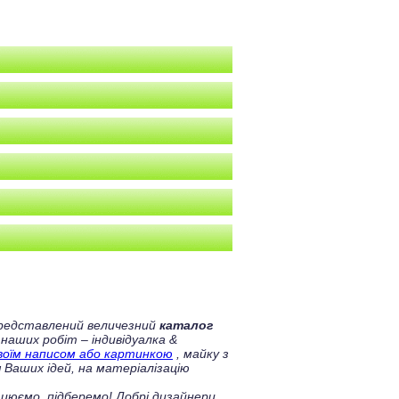
 представлений величезний
каталог
 наших робіт – індивідуалка &
своїм написом або картинкою
, майку з
 Ваших ідей, на матеріалізацію
цюємо, підберемо! Добрі дизайнери