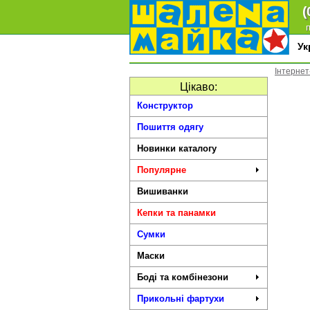
(
п
У
Інтернет
Цікаво:
Конструктор
Пошиття одягу
Новинки каталогу
Популярне
Вишиванки
Кепки та панамки
Сумки
Маски
Боді та комбінезони
Прикольні фартухи