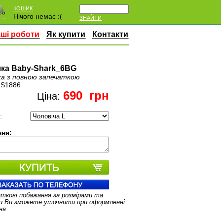
КОШИК
Нічого немає :(
ЗНАЙТИ
ші роботи
Як купити
Контакти
ка Baby-Shark_6BG
а з повною запечаткою
:
S1886
690
грн
Ціна:
:
ня:
аткові побажання за розмірами та
и Ви зможете уточнити при оформленні
ня