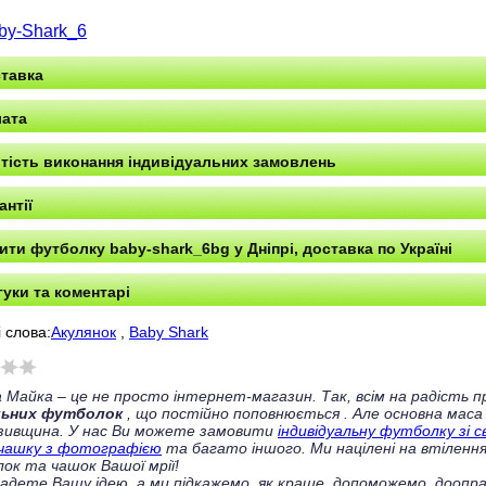
by-Shark_6
тавка
ата
тість виконання індивідуальних замовлень
антії
ити футболку baby-shark_6bg у Дніпрі, доставка по Україні
гуки та коментарі
 слова:
Акулянок
,
Baby Shark
 Майка – це не просто інтернет-магазин. Так, всім на радість
льних футболок
, що постійно поповнюється
. Але основна маса
зивщина. У нас Ви можете замовити
індивідуальну футболку зі 
чашку з фотографією
та багато іншого. Ми націлені на втілення
ок та чашок Вашої мрії!
ладете Вашу ідею, а ми підкажемо, як краще, допоможемо, доопра