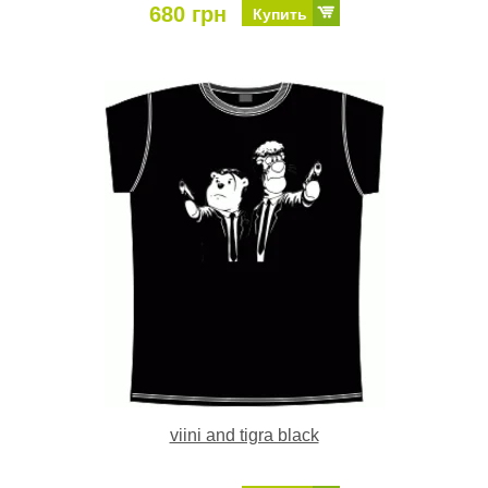
680 грн
Купить
viini and tigra black