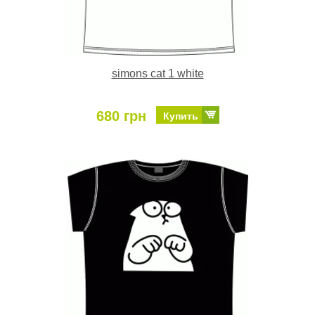
simons cat 1 white
680 грн
Купить