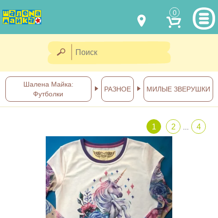
0
МОДЕЛИ ОДЕЖДЫ
(067) 011 0404
Viber
(067) 544 6226
Viber
НАШИ РАБОТЫ
Шалена Майка:
РАЗНОЕ
МИЛЫЕ ЗВЕРУШКИ
Футболки
shalena@mayka.dp.ua
КАК КУПИТЬ
г.Днепр, ул. Ярослава Мудрого, 68
1
2
4
...
КАК НАС НАЙТИ
Посмотреть на карте
ПОЛНАЯ ВЕРСИЯ САЙТА
Отправка по Украине каждый
день