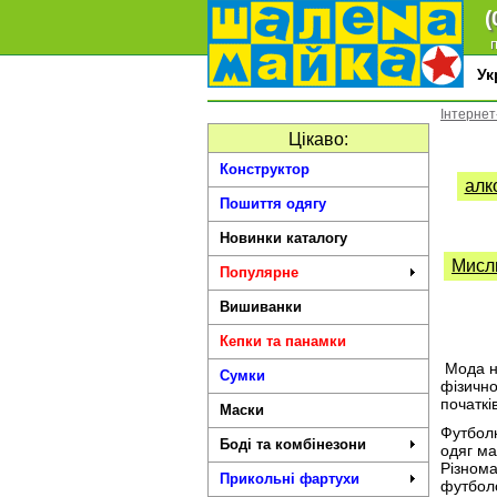
(
п
У
Інтернет
Цікаво:
Конструктор
алк
Пошиття одягу
Новинки каталогу
Мисл
Популярне
Вишиванки
Кепки та панамки
Мода на
Сумки
фізично
початкі
Маски
Футболк
Боді та комбінезони
одяг ма
Різнома
Прикольні фартухи
футболо