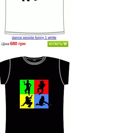
dance people funny 1 white
680 грн
Ціна: