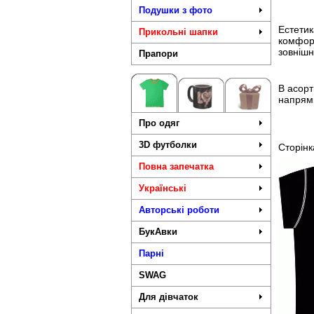
Подушки з фото
Естетик
Прикольні шапки
комфорт
зовнішн
Прапори
В асорт
напрямк
Про одяг
3D футболки
Сторінк
Повна запечатка
Українські
Авторські роботи
БукАвки
Парні
SWAG
Для дівчаток