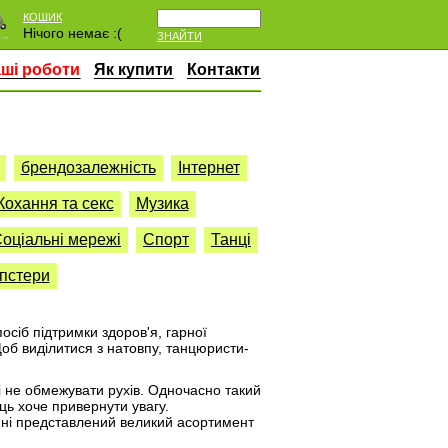
КОШИК
Нічого немає :(
ЗНАЙТИ
ші роботи
Як купити
Контакти
брендозалежність
Інтернет
Кохання та секс
Музика
оціальні мережі
Спорт
Танці
пстери
осіб підтримки здоров'я, гарної
об виділитися з натовпу, танцюристи-
 і не обмежувати рухів. Одночасно такий
ць хоче привернути увагу.
азині представлений великий асортимент