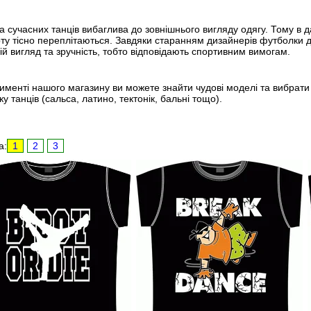
а сучасних танців вибаглива до зовнішнього вигляду одягу. Тому в 
у тісно переплітаються. Завдяки старанням дизайнерів футболки д
ій вигляд та зручність, тобто відповідають спортивним вимогам.
именті нашого магазину ви можете знайти чудові моделі та вибрати
у танців (сальса, латино, тектонік, бальні тощо).
а:
1
2
3