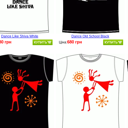
Dance Like Shiva White
Dance Old School Black
80 грн
680 грн
Ціна: