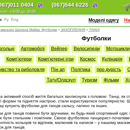
067)
011 0404
(067)
544 6226
н-пт: з 9:00 до 18:00
кр
Ру
Eng
Моделі одягу
На
-магазин Шалена Майка: Футболки
>
ЗАХОПЛЕННЯ
>
ТАНЦІ
Футболки
огольні
Автомобілі
Вейпер
Велосипеди
Мотоцикли
Комп'ютери
Комп'ютерні ігри
Космос
Кулінарія
ивство та риболовля
Пін ап
Політика
про дурість
С
Тату/Олдскул
Туризм
Фільми
Хі
 активний спосіб життя багатьох захлиснула з головою. Танці, як сп
ї форми та підняття настрою, стали користуватися популярністю. Щ
вці купують футболки для танців сальсу, латино та інших.
и для танців повинні бути зручними, як будь-який спортивний одяг,
є бути стильним і помітним. Своєю футболкою танцюрист-початківе
нітність кольорів та відтінків, малюнків та написів – у нашому маг
к для танців.