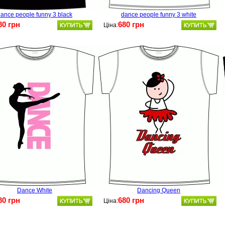
ance people funny 3 black
dance people funny 3 white
80 грн
680 грн
Ціна:
Dance White
Dancing Queen
80 грн
680 грн
Ціна: