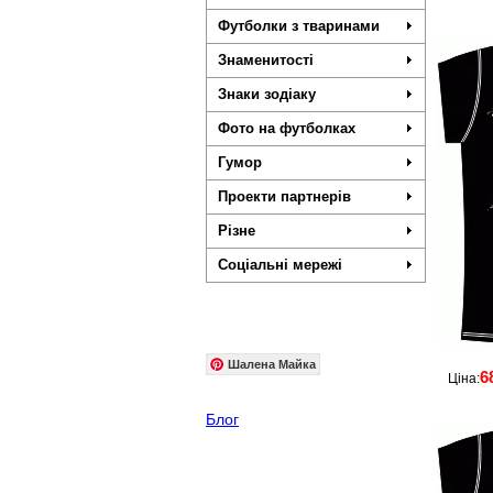
Футболки з тваринами
Знаменитості
Знаки зодіаку
Фото на футболках
Гумор
Проекти партнерів
Різне
Соціальні мережі
Шалена Майка
6
Ціна:
Блог