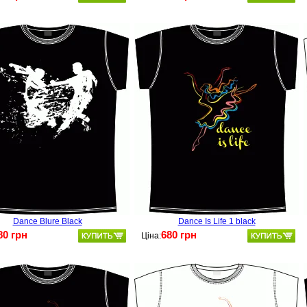
Dance Blure Black
Dance Is Life 1 black
80 грн
680 грн
Ціна: