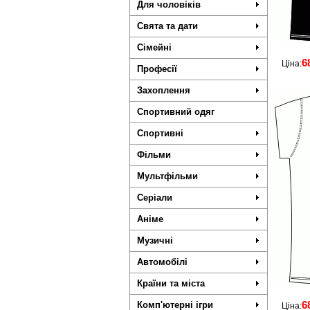
Для чоловіків
Свята та дати
Сімейні
6
Ціна:
Професії
Захоплення
Спортивний одяг
Спортивні
Фільми
Мультфільми
Серіали
Аніме
Музичні
Автомобілі
Країни та міста
6
Комп'ютерні ігри
Ціна: