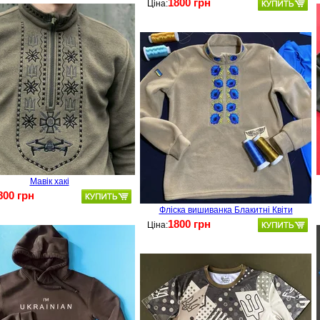
1800 грн
Ціна:
Мавік хакі
800 грн
Фліска вишиванка Блакитні Квіти
1800 грн
Ціна: