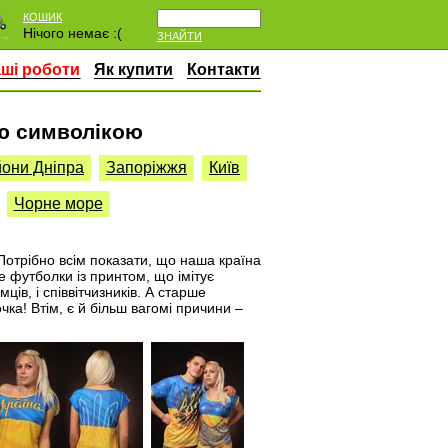
КОШИК
Нічого немає :(
ЗНАЙТИ
ші роботи
Як купити
Контакти
ою символікою
они Дніпра
Запоріжжя
Київ
Чорне море
 Потрібно всім показати, що наша країна
 футболки із принтом, що імітує
ів, і співвітчизників. А старше
чка! Втім, є й більш вагомі причини –