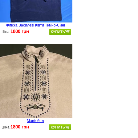
Фліска Василеві Квіти Темно-Сині
1800 грн
Ціна:
Мавік беж
1800 грн
Ціна: