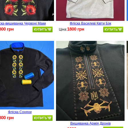
ска-вишиванка Червоні Маки
Фліска Василеві Квіти Біж
800 грн
1800 грн
Ціна:
Фліска Соняхи
800 грн
Вишиванка Армія Дронів