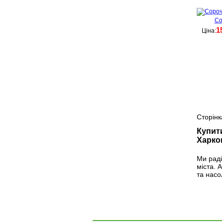
Со
1
Ціна:
Сторінк
Купити
Харко
Ми раді
міста. 
та насо