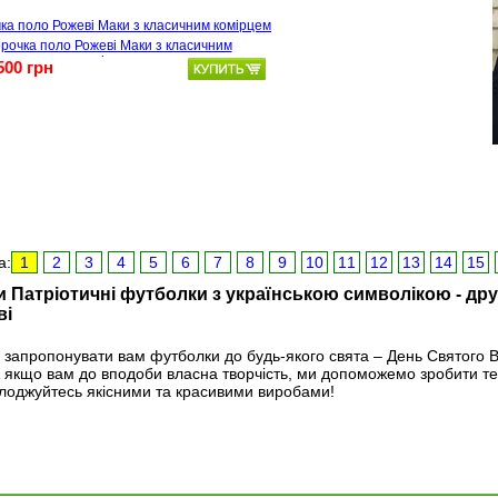
рочка поло Рожеві Маки з класичним
комірцем
500 грн
а:
1
2
3
4
5
6
7
8
9
10
11
12
13
14
15
 Патріотичні футболки з українською символікою - друк
ві
 запропонувати вам футболки до будь-якого свята – День Святого В
А якщо вам до вподоби власна творчість, ми допоможемо зробити те
лоджуйтесь якісними та красивими виробами!