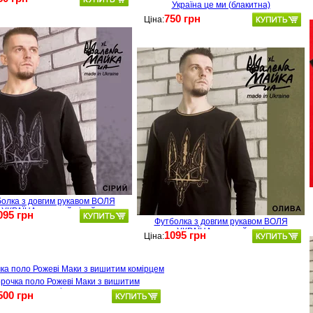
Україна це ми (блакитна)
750 грн
Ціна:
олка з довгим рукавом ВОЛЯ
УКРАЇНА - чорний-сірий
095 грн
Футболка з довгим рукавом ВОЛЯ
УКРАЇНА - чорний-хакі
1095 грн
Ціна:
рочка поло Рожеві Маки з вишитим
комірцем
500 грн