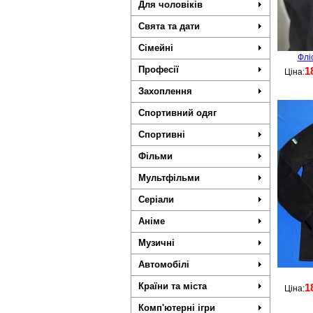
Для чоловіків
Свята та дати
Сімейні
Флі
Професії
1
Ціна:
Захоплення
Спортивний одяг
Спортивні
Фільми
Мультфільми
Серіали
Аніме
Музичні
Автомобілі
Країни та міста
1
Ціна:
Комп'ютерні ігри