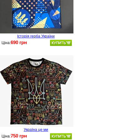
Історія герба України
690 грн
Ціна:
Україна це ми
750 грн
Ціна: