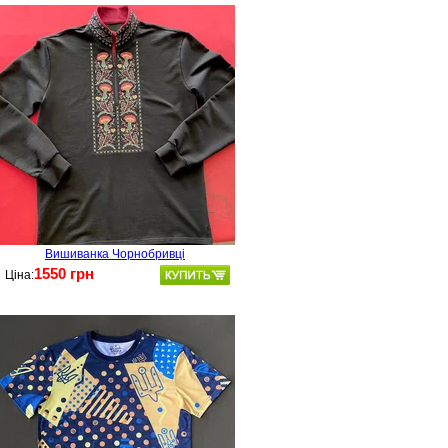
Вишиванка Чорнобривці
1550 грн
Ціна: