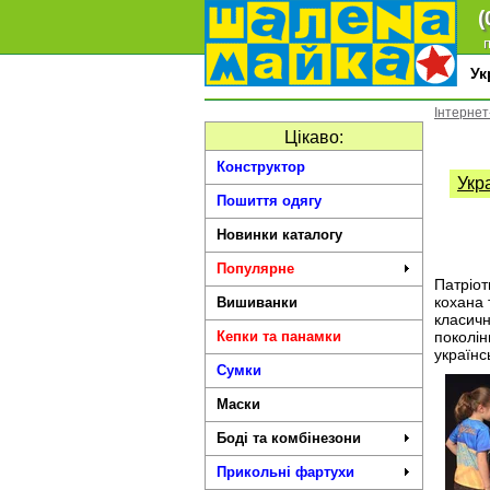
(
п
У
Інтернет
Цікаво:
Конструктор
Укра
Пошиття одягу
Новинки каталогу
Популярне
Патріот
кохана 
Вишиванки
класичн
Кепки та панамки
поколін
українс
Сумки
Маски
Боді та комбінезони
Прикольні фартухи