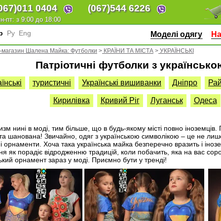
067)
011 0404
(067)
544 6226
н-пт: з 9:00 до 18:00
кр
Ру
Eng
Моделі одягу
На
-магазин Шалена Майка: Футболки
>
КРАЇНИ ТА МІСТА
>
УКРАЇНСЬКІ
Патріотичні футболки з українськ
їнські
туристичні
Українські вишиванки
Дніпро
Рай
Кирилівка
Кривий Ріг
Луганськ
Одеса
изм нині в моді, тим більше, що в будь-якому місті повно іноземців.
та шанована! Звичайно, одяг з українською символікою – це не лише
і орнаменти. Хоча така українська майка безперечно вразить і іноземц
ня як порадіє відродженню традицій, коли побачить, яка на вас соро
ький орнамент зараз у моді. Приємно бути у тренді!