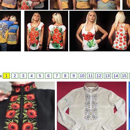
а:
1
2
3
4
5
6
7
8
9
10
11
12
13
14
15