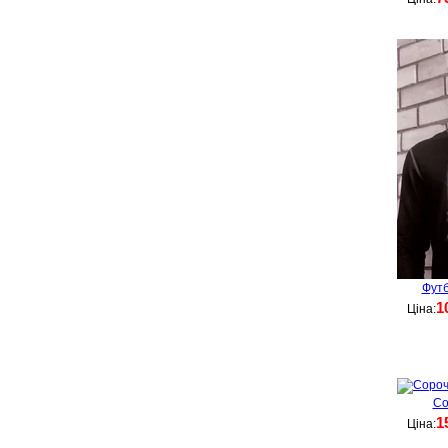
Футб
1
Ціна:
Со
1
Ціна: