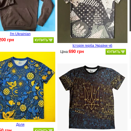
I'm Ukrainian
200 грн
Історія герба України чб
690 грн
Ціна:
Доля
50 грн