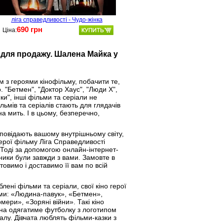
ліга справедливості - Чудо-жінка
690 грн
Ціна:
 для продажу. Шалена Майка у
м з героями кінофільму, побачити те,
. "Бетмен", "Доктор Хаус", "Люди Х",
ки", інші фільми та серіали не
льмів та серіалів стають для глядачів
а мить. І в цьому, безперечно,
ідповідають вашому внутрішньому світу,
ерої фільму Ліга Справедливості
? Тоді за допомогою онлайн-інтернет-
ники були завжди з вами. Замовте в
овимо і доставимо її вам по всій
ені фільми та серіали, свої кіно герої
ями: «Людина-павук», «Бетмен»,
ери», «Зоряні війни». Такі кіно
ина одягатиме футболку з логотипом
алу. Дівчата люблять фільми-казки з