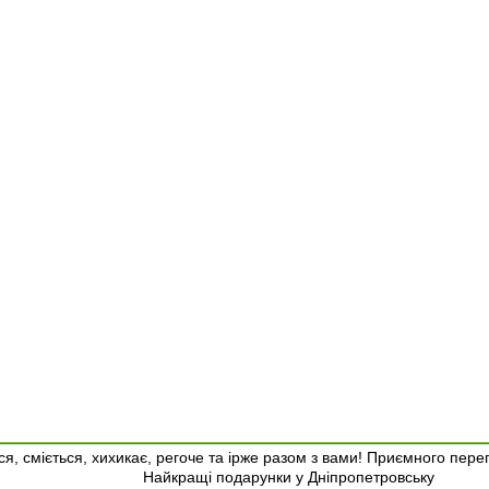
я, сміється, хихикає, регоче та ірже разом з вами! Приємного пере
Найкращі подарунки у Дніпропетровську