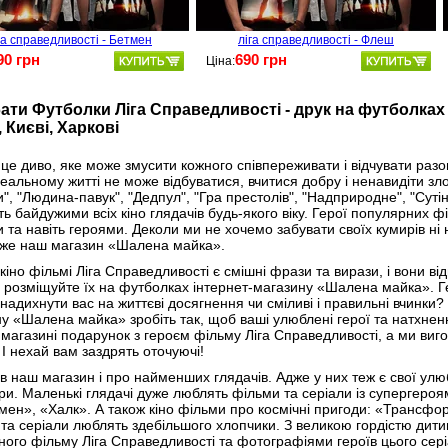
га справедливості - Бетмен
ліга справедливості - Флеш
90 грн
690 грн
Ціна:
ати Футболки Ліга Справедливості - друк на футболках
, Києві, Харкові
 це диво, яке може змусити кожного співпереживати і відчувати разо
реальному житті не може відбуватися, вчитися добру і ненавидіти зло
и", "Людина-павук", "Дедпул", "Гра престолів", "Надприродне", "Сутін
ь байдужими всіх кіно глядачів будь-якого віку. Герої популярних фі
 та навіть героями. Деколи ми не хочемо забувати своїх кумирів ні н
же наш магазин «Шалена майка».
кіно фільмі Ліга Справедливості є смішні фрази та вирази, і вони в
 розміщуйте їх на футболках інтернет-магазину «Шалена майка». Г
надихнути вас на життєві досягнення чи сміливі і правильні вчинки
у «Шалена майка» зробіть так, щоб ваші улюблені герої та натхнен
магазині подарунок з героєм фільму Ліга Справедливості, а ми вигот
! І нехай вам заздрять оточуючі!
в наш магазин і про найменших глядачів. Адже у них теж є свої улюбл
ри. Маленькі глядачі дуже люблять фільми та серіали із супергеро
ен», «Халк». А також кіно фільми про космічні пригоди: «Трансформ
та серіали люблять здебільшого хлопчики. З великою гордістю дит
ого фільму Ліга Справедливості та фотографіями героїв цього сері