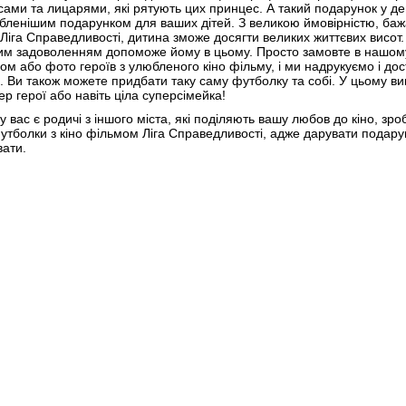
ами та лицарями, які рятують цих принцес. А такий подарунок у 
ленішим подарунком для ваших дітей. З великою ймовірністю, бажа
Ліга Справедливості, дитина зможе досягти великих життєвих вис
им задоволенням допоможе йому в цьому. Просто замовте в нашому
ом або фото героїв з улюбленого кіно фільму, і ми надрукуємо і д
. Ви також можете придбати таку саму футболку та собі. У цьому вип
ер герої або навіть ціла суперсімейка!
у вас є родичі з іншого міста, які поділяють вашу любов до кіно, зро
футболки з кіно фільмом Ліга Справедливості, адже дарувати подару
ати.