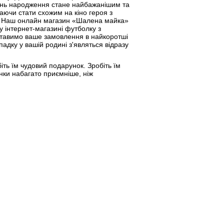
день народження стане найбажанішим та
ючи стати схожим на кіно героя з
от. Наш онлайн магазин «Шалена майка»
 інтернет-магазині футболку з
оставимо ваше замовлення в найкоротші
адку у вашій родині з'являться відразу
біть їм чудовий подарунок. Зробіть їм
нки набагато приємніше, ніж