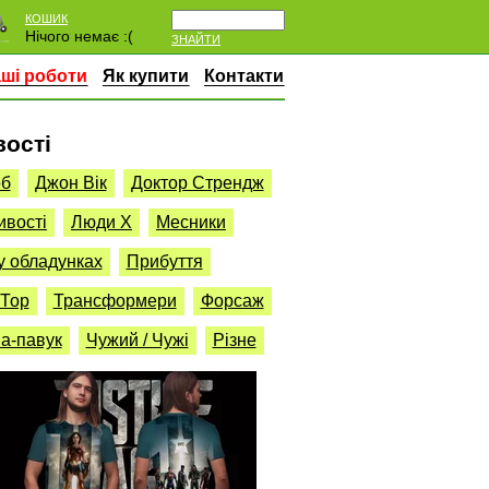
КОШИК
Нічого немає :(
ЗНАЙТИ
ші роботи
Як купити
Контакти
вості
об
Джон Вік
Доктор Стрендж
ивості
Люди Х
Месники
у обладунках
Прибуття
Тор
Трансформери
Форсаж
а-павук
Чужий / Чужі
Різне