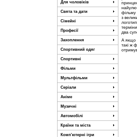
Для чоловіків
принцес
найулюб
Свята та дати
фільму 
з велик
Сімейні
логотип
терміни
Професії
два суп
Захоплення
А якщо 
такі ж 
Спортивний одяг
отримув
Спортивні
Фільми
Мультфільми
Серіали
Аніме
Музичні
Автомобілі
Країни та міста
Комп'ютерні ігри