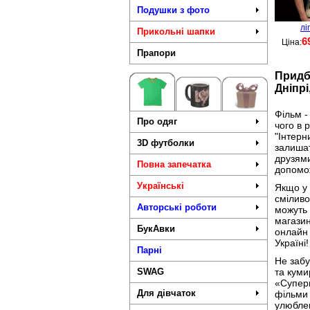
Подушки з фото
лі
Прикольні шапки
6
Ціна:
Прапори
Придб
Дніпрі
Фільм -
Про одяг
чого в 
"Інтерн
3D футболки
залишат
друзями
Повна запечатка
допомо
Українські
Якщо у 
сміливо
Авторські роботи
можуть 
магазин
БукАвки
онлайн 
Україні
Парні
Не забу
SWAG
та куми
«Суперм
Для дівчаток
фільми 
улюблен