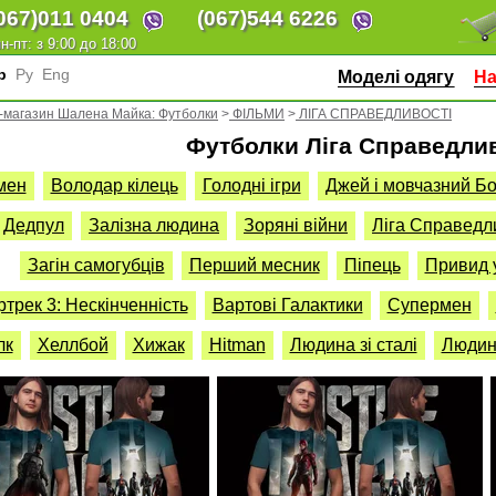
067)
011 0404
(067)
544 6226
н-пт: з 9:00 до 18:00
кр
Ру
Eng
Моделі одягу
На
-магазин Шалена Майка: Футболки
>
ФІЛЬМИ
>
ЛІГА СПРАВЕДЛИВОСТІ
Футболки Ліга Справедли
мен
Володар кілець
Голодні ігри
Джей і мовчазний Б
Дедпул
Залізна людина
Зоряні війни
Ліга Справедл
Загін самогубців
Перший месник
Піпець
Привид 
трек 3: Нескінченність
Вартові Галактики
Супермен
лк
Хеллбой
Хижак
Hitman
Людина зі сталі
Людин