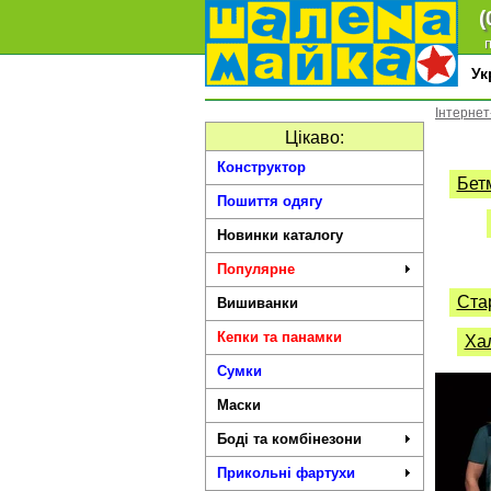
(
п
У
Інтернет
Цікаво:
Конструктор
Бет
Пошиття одягу
Новинки каталогу
Популярне
Стар
Вишиванки
Кепки та панамки
Ха
Сумки
Маски
Боді та комбінезони
Прикольні фартухи