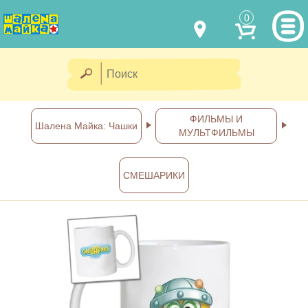
0
МОДЕЛИ ОДЕЖДЫ
(067) 011 0404
Viber
(067) 544 6226
Viber
НАШИ РАБОТЫ
ФИЛЬМЫ И
Шалена Майка: Чашки
МУЛЬТФИЛЬМЫ
shalena@mayka.dp.ua
КАК КУПИТЬ
г.Днепр, ул. Ярослава Мудрого, 68
СМЕШАРИКИ
КАК НАС НАЙТИ
Посмотреть на карте
ПОЛНАЯ ВЕРСИЯ САЙТА
Отправка по Украине каждый
день