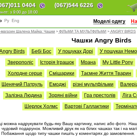
067)
011 0404
(067)
544 6226
н-пт: з 9:00 до 18:00
кр
Ру
Eng
Моделі одягу
На
т-магазин Шалена Майка: Чашки
>
ФІЛЬМИ ТА МУЛЬТФІЛЬМИ
>
ANGRY BIRDS
Чашки Angry Birds
Angry Birds
Бебі Бос
У пошуках Дорі
У пошуках Немо
Зверополіс
Історія Іграшок
Моана
My Little Pony
Холодне серце
Смішарики
Таємне Життя Тварин
Щенячий Патруль
Емоджі
різні мультфільми
Валері
Залізна Людина
Зоряні війни
Гра престолів
Ліга 
Шерлок Холмс
Вартові Галлактики
Термінат
ці можна надрукувати будь-яку Вашу картинку, напис або фото. Н
 чудовий подарунок. Можливий друк як на білих чашках так і на маг
 Побажання щодо типу чашки пишіть у коментарях до замовлення.