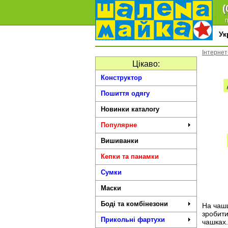
(
п
У
Інтерне
Цікаво:
Конструктор
Пошиття одягу
Новинки каталогу
Популярне
Вишиванки
Кепки та панамки
Сумки
Маски
Боді та комбінезони
На чаш
зробити
Прикольні фартухи
чашках.