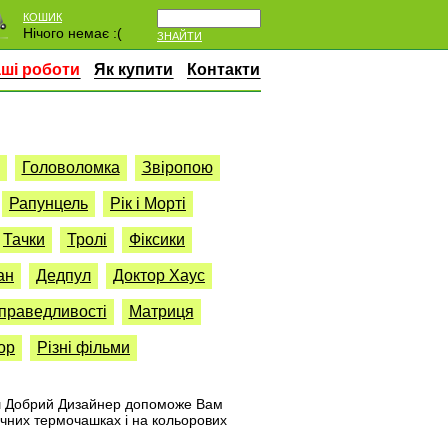
КОШИК
Нічого немає :(
ЗНАЙТИ
ші роботи
Як купити
Контакти
Головоломка
Звіропою
Рапунцель
Рік і Морті
Тачки
Тролі
Фіксики
ан
Дедпул
Доктор Хаус
Справедливості
Матриця
ор
Різні фільми
аш Добрий Дизайнер допоможе Вам
ічних термочашках і на кольорових