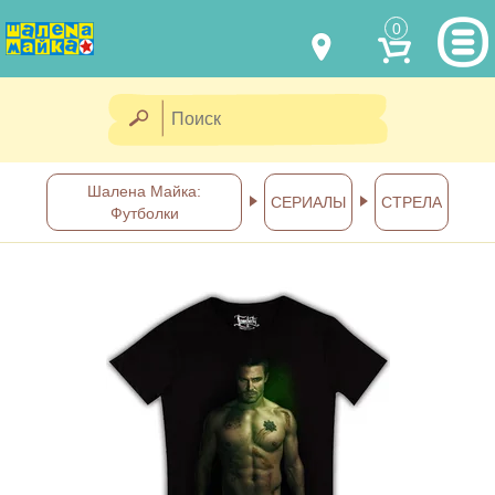
0
МОДЕЛИ ОДЕЖДЫ
(067) 011 0404
Viber
(067) 544 6226
Viber
НАШИ РАБОТЫ
Шалена Майка:
СЕРИАЛЫ
СТРЕЛА
Футболки
shalena@mayka.dp.ua
КАК КУПИТЬ
г.Днепр, ул. Ярослава Мудрого, 68
КАК НАС НАЙТИ
Посмотреть на карте
ПОЛНАЯ ВЕРСИЯ САЙТА
Отправка по Украине каждый
день