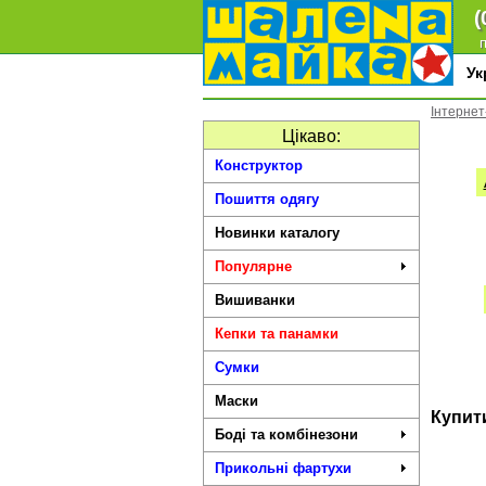
(
п
У
Інтерне
Цікаво:
Конструктор
Пошиття одягу
Новинки каталогу
Популярне
Вишиванки
Кепки та панамки
Сумки
Маски
Купити
Боді та комбінезони
Прикольні фартухи