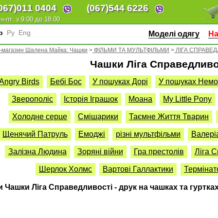
067)
011 0404
(067)
544 6226
н-пт: з 9:00 до 18:00
кр
Ру
Eng
Моделі одягу
На
т-магазин Шалена Майка: Чашки
>
ФІЛЬМИ ТА МУЛЬТФІЛЬМИ
>
ЛІГА СПРАВЕД
Чашки Ліга Справедливо
Angry Birds
Бебі Бос
У пошуках Дорі
У пошуках Немо
Зверополіс
Історія Іграшок
Моана
My Little Pony
Холодне серце
Смішарики
Таємне Життя Тварин
Щенячий Патруль
Емоджі
різні мультфільми
Валері
Залізна Людина
Зоряні війни
Гра престолів
Ліга 
Шерлок Холмс
Вартові Галлактики
Термінат
 Чашки Ліга Справедливості - друк на чашках та гуртках 