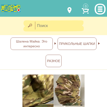
0
МОДЕЛИ ОДЕЖДЫ
(067) 011 0404
Viber
(067) 544 6226
Viber
НАШИ РАБОТЫ
Шалена Майка: Это
ПРИКОЛЬНЫЕ ШАПКИ
интересно
shalena@mayka.dp.ua
КАК КУПИТЬ
г.Днепр, ул. Ярослава Мудрого, 68
РАЗНОЕ
КАК НАС НАЙТИ
Посмотреть на карте
ПОЛНАЯ ВЕРСИЯ САЙТА
Отправка по Украине каждый
день