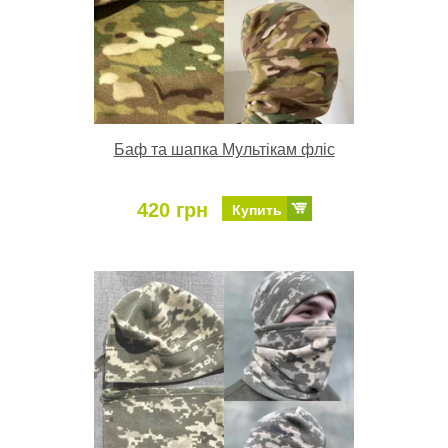
Баф та шапка Мультікам фліс
420 грн
Купить