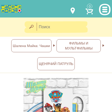
0
МОДЕЛИ ОДЕЖДЫ
(067) 011 0404
Viber
(067) 544 6226
Viber
НАШИ РАБОТЫ
ФИЛЬМЫ И
Шалена Майка: Чашки
МУЛЬТФИЛЬМЫ
shalena@mayka.dp.ua
КАК КУПИТЬ
г.Днепр, ул. Ярослава Мудрого, 68
ЩЕНЯЧИЙ ПАТРУЛЬ
КАК НАС НАЙТИ
Посмотреть на карте
ПОЛНАЯ ВЕРСИЯ САЙТА
Отправка по Украине каждый
день