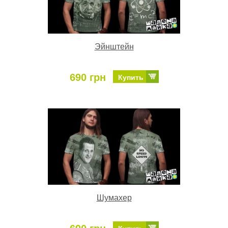
Эйнштейн
690 грн
Купить
Шумахер