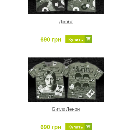
Джобс
690 грн
Купить
Битлз Ленон
690 грн
Купить