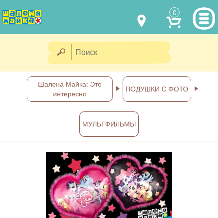
0
МОДЕЛИ ОДЕЖДЫ
(067) 011 0404
Viber
(067) 544 6226
Viber
НАШИ РАБОТЫ
Шалена Майка: Это
ПОДУШКИ С ФОТО
интересно
shalena@mayka.dp.ua
КАК КУПИТЬ
г.Днепр, ул. Ярослава Мудрого, 68
МУЛЬТФИЛЬМЫ
КАК НАС НАЙТИ
Посмотреть на карте
ПОЛНАЯ ВЕРСИЯ САЙТА
Отправка по Украине каждый
день