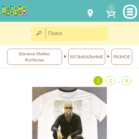
0
МОДЕЛИ ОДЕЖДЫ
(067) 011 0404
Viber
(067) 544 6226
Viber
НАШИ РАБОТЫ
Шалена Майка:
МУЗЫКАЛЬНЫЕ
РАЗНОЕ
Футболки
shalena@mayka.dp.ua
КАК КУПИТЬ
г.Днепр, ул. Ярослава Мудрого, 68
1
2
6
...
КАК НАС НАЙТИ
Посмотреть на карте
ПОЛНАЯ ВЕРСИЯ САЙТА
Отправка по Украине каждый
день