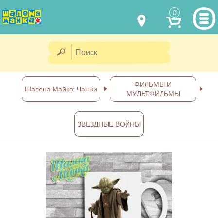
0
МОДЕЛИ ОДЕЖДЫ
(067) 011 0404
Viber
(067) 544 6226
Viber
НАШИ РАБОТЫ
ФИЛЬМЫ И
Шалена Майка: Чашки
МУЛЬТФИЛЬМЫ
shalena@mayka.dp.ua
КАК КУПИТЬ
г.Днепр, ул. Ярослава Мудрого, 68
ЗВЕЗДНЫЕ ВОЙНЫ
КАК НАС НАЙТИ
Посмотреть на карте
ПОЛНАЯ ВЕРСИЯ САЙТА
Отправка по Украине каждый
день