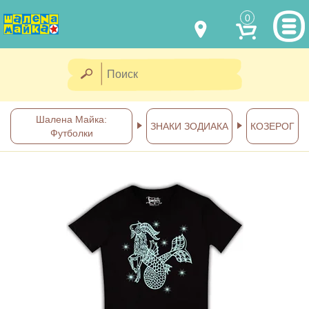
0
МОДЕЛИ ОДЕЖДЫ
(067) 011 0404
Viber
(067) 544 6226
Viber
НАШИ РАБОТЫ
Шалена Майка:
ЗНАКИ ЗОДИАКА
КОЗЕРОГ
Футболки
shalena@mayka.dp.ua
КАК КУПИТЬ
г.Днепр, ул. Ярослава Мудрого, 68
КАК НАС НАЙТИ
Посмотреть на карте
ПОЛНАЯ ВЕРСИЯ САЙТА
Отправка по Украине каждый
день