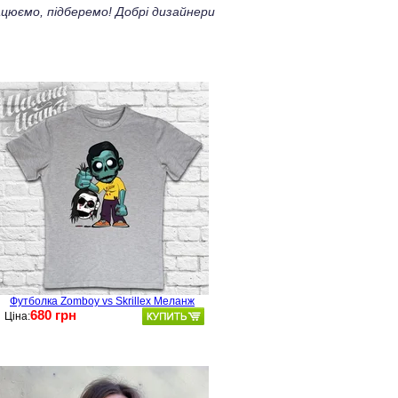
цюємо, підберемо! Добрі дизайнери
Футболка Zomboy vs Skrillex Меланж
680 грн
Ціна: