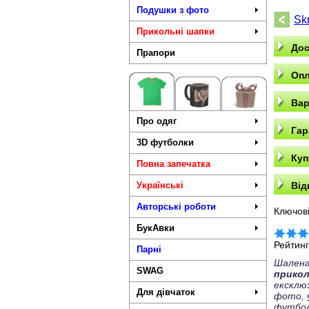
Подушки з фото
Skr
Прикольні шапки
Дос
Прапори
Опл
Вар
Про одяг
Гар
3D футболки
Куп
Повна запечатка
Українські
Від
Авторські роботи
Ключові
БукАвки
Рейтин
Парні
Шалена
SWAG
прико
ексклю
Для дівчаток
фото,
футбол