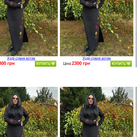
Худі-сукня котик
Худі-сукня котик
300 грн
2300 грн
Ціна: