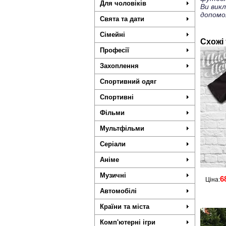
Для чоловіків
Ви вик
допомо
Свята та дати
Сімейні
Схожі
Професії
Захоплення
Спортивний одяг
Спортивні
Фільми
Мультфільми
Серіали
Аніме
Музичні
6
Ціна:
Автомобілі
Країни та міста
Комп'ютерні ігри