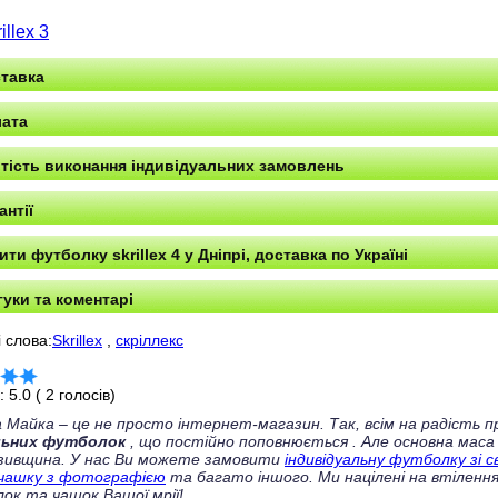
illex 3
тавка
ата
тість виконання індивідуальних замовлень
антії
ити футболку skrillex 4 у Дніпрі, доставка по Україні
гуки та коментарі
 слова:
Skrillex
,
скріллекс
г:
5.0
(
2
голосів)
 Майка – це не просто інтернет-магазин. Так, всім на радість
льних футболок
, що постійно поповнюється
. Але основна маса
зивщина. У нас Ви можете замовити
індивідуальну футболку зі 
чашку з фотографією
та багато іншого. Ми націлені на втілення
ок та чашок Вашої мрії!