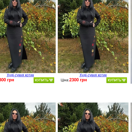
Худі-сукня котик
Худі-сукня котик
300 грн
2300 грн
Ціна: