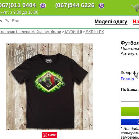
067)
011 0404
(067)
544 6226
н-пт: з 9:00 до 18:00
кр
Ру
Eng
Моделі одягу
На
-магазин Шалена Майка: Футболки
>
МУЗИЧНІ
>
SKRILLEX
Футболк
Приколь
Артикул
Колір фу
Розмір
Побажан
*
Всі дод
кольорам
Save
замовлен