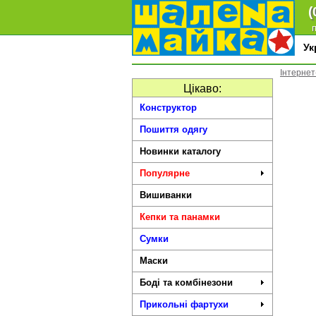
(
п
У
Інтернет
Цікаво:
Конструктор
Пошиття одягу
Новинки каталогу
Популярне
Вишиванки
Кепки та панамки
Сумки
Маски
Боді та комбінезони
Прикольні фартухи