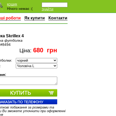
КОШИК
Нічого немає :(
ЗНАЙТИ
ші роботи
Як купити
Контакти
а Skrillex 4
на футболка
:
#8494
680
грн
Ціна:
тболки:
:
ня:
аткові побажання за розмірами та
и Ви зможете уточнити при оформленні
ня