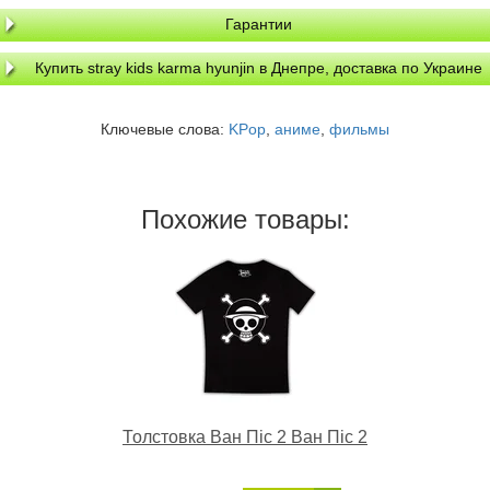
Гарантии
Купить stray kids karma hyunjin в Днепре, доставка по Украине
Ключевые слова:
KPop
,
аниме
,
фильмы
Похожие товары:
Толстовка Ван Піс 2 Ван Піс 2