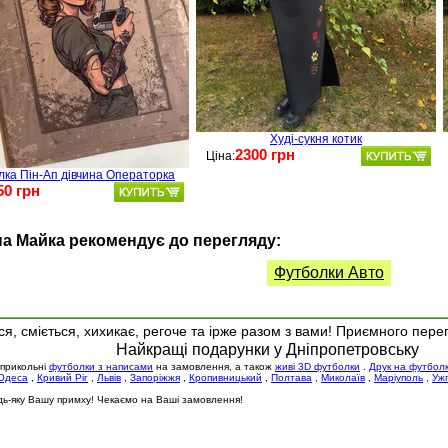
Худі-сукня котик
2300 грн
Ціна:
лка Пін-Ап дівчина Операторка
50 грн
а Майка рекомендує до перегляду:
Футболки Авто
я, сміється, хихикає, регоче та ірже разом з вами! Приємного пере
Найкращі подарунки у Дніпропетровську
 прикольні
футболки з написами
на замовлення, а також
живі 3D футболки
.
Друк на футбол
Одеса
,
Кривий Ріг
,
Львів
,
Запоріжжя
,
Кропивницький
,
Полтава
,
Миколаїв
,
Маріуполь
,
Уж
будь-яку Вашу примху! Чекаємо на Ваші замовлення!