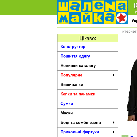
(
п
У
Інтернет
Цікаво:
Конструктор
Пошиття одягу
Новинки каталогу
Популярне
Вишиванки
Кепки та панамки
Сумки
Маски
Боді та комбінезони
Прикольні фартухи