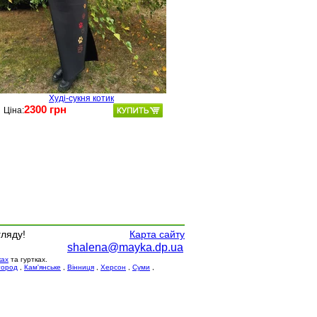
Худі-сукня котик
2300 грн
Ціна:
гляду!
Карта сайту
shalena@mayka.dp.ua
ках
та гуртках.
город
,
Кам'янське
,
Вінниця
,
Херсон
,
Суми
,