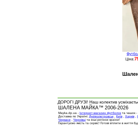
Футбо
7
Ціна:
Шален
ДОРОГІ ДРУЗІ! Наш колектив усміхаєтьс
ШАЛЕНА МАЙКА™ 2006-2026
Mayka.dp.ua -
Інтернет-магазин футболок
та чашок -
Доставка по Україні:
Дніпропетровськ
,
Київ
,
Харків
,
Черкаси
,
Чернівці
та інші регіони країни!
Гарантуємо якість та сервіс! Готові втілити в життя 