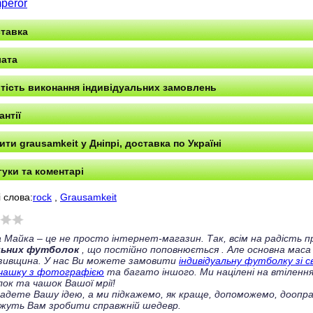
peror
тавка
ата
тість виконання індивідуальних замовлень
антії
ити grausamkeit у Дніпрі, доставка по Україні
гуки та коментарі
 слова:
rock
,
Grausamkeit
 Майка – це не просто інтернет-магазин. Так, всім на радість
льних футболок
, що постійно поповнюється
. Але основна маса
зивщина. У нас Ви можете замовити
індивідуальну футболку зі 
чашку з фотографією
та багато іншого. Ми націлені на втілення
ок та чашок Вашої мрії!
ладете Вашу ідею, а ми підкажемо, як краще, допоможемо, доопра
жуть Вам зробити справжній шедевр.