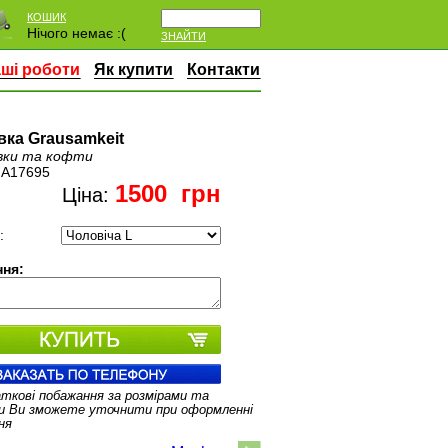
КОШИК
Нічого немає :(
ЗНАЙТИ
ші роботи
Як купити
Контакти
вка Grausamkeit
вки та кофти
:
A17695
1500
грн
Ціна:
:
ня:
аткові побажання за розмірами та
и Ви зможете уточнити при оформленні
ня