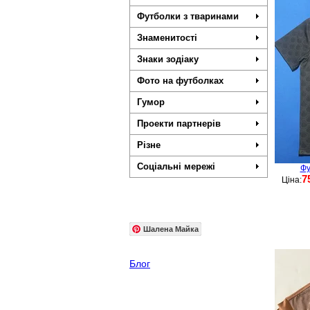
Футболки з тваринами
Знаменитості
Знаки зодіаку
Фото на футболках
Гумор
Проекти партнерів
Різне
Соціальні мережі
Фу
7
Ціна:
Шалена Майка
Блог