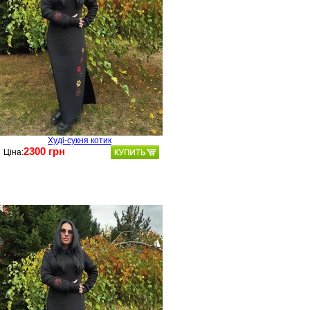
Худі-сукня котик
2300 грн
Ціна: