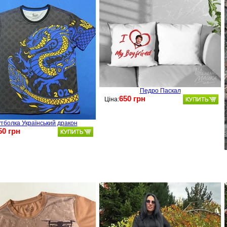
Педро Паскал
650 грн
Ціна:
тболка Український дракон
50 грн