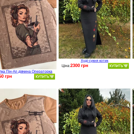
Худі-сукня котик
2300 грн
Ціна:
лка Пін-Ап дівчина Операторка
50 грн