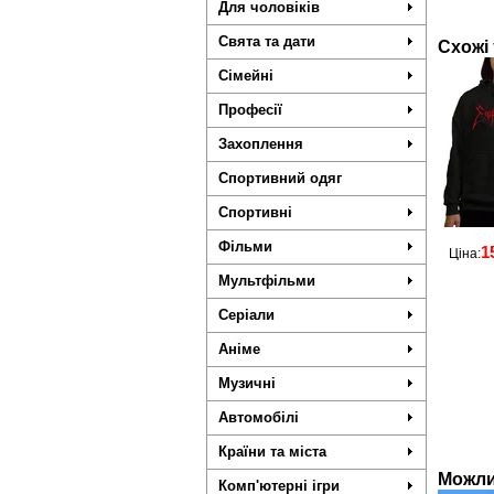
Для чоловіків
Свята та дати
Схожі
Сімейні
Професії
Захоплення
Спортивний одяг
Спортивні
Фільми
1
Ціна:
Мультфільми
Серіали
Аніме
Музичні
Автомобілі
Країни та міста
Можли
Комп'ютерні ігри