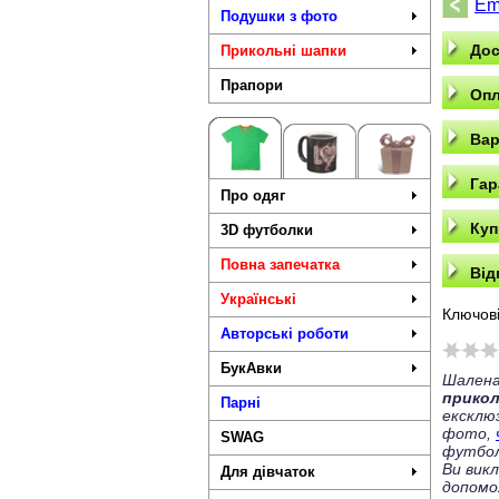
Em
Подушки з фото
Дос
Прикольні шапки
Прапори
Опл
Вар
Гар
Про одяг
Куп
3D футболки
Повна запечатка
Від
Українські
Ключові
Авторські роботи
БукАвки
Шалена
прико
Парні
ексклю
фото,
SWAG
футбол
Ви вик
Для дівчаток
допомо