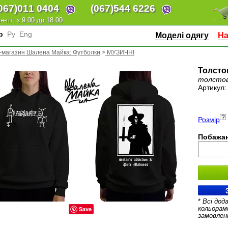
067)
011 0404
(067)
544 6226
н-пт: з 9:00 до 18:00
кр
Ру
Eng
Моделі одягу
На
-магазин Шалена Майка: Футболки
>
МУЗИЧНІ
Толсто
толсто
Артикул
Розмір
Побажан
*
Всі дод
Save
кольорам
замовлен