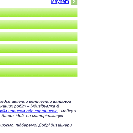
Mayhem
 представлений величезний
каталог
 наших робіт – індивідуалка &
своїм написом або картинкою
, майку з
 Ваших ідей, на матеріалізацію
цюємо, підберемо! Добрі дизайнери