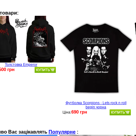
 товари:
Толстовка Emperor
500 грн
Футболка Scorpions - Lets rock n roll
begin чорна
690 грн
Ціна:
во Вас зацікавлять
Популярне
: